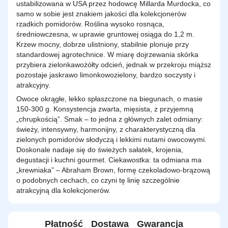
ustabilizowana w USA przez hodowcę Millarda Murdocka, co
samo w sobie jest znakiem jakości dla kolekcjonerów
rzadkich pomidorów. Roślina wysoko rosnąca,
średniowczesna, w uprawie gruntowej osiąga do 1,2 m.
Krzew mocny, dobrze ulistniony, stabilnie plonuje przy
standardowej agrotechnice. W miarę dojrzewania skórka
przybiera zielonkawożółty odcień, jednak w przekroju miąższ
pozostaje jaskrawo limonkowozielony, bardzo soczysty i
atrakcyjny.
Owoce okrągłe, lekko spłaszczone na biegunach, o masie
150-300 g. Konsystencja zwarta, mięsista, z przyjemną
„chrupkością”. Smak – to jedna z głównych zalet odmiany:
świeży, intensywny, harmonijny, z charakterystyczną dla
zielonych pomidorów słodyczą i lekkimi nutami owocowymi.
Doskonale nadaje się do świeżych sałatek, krojenia,
degustacji i kuchni gourmet. Ciekawostka: ta odmiana ma
„krewniaka” – Abraham Brown, formę czekoladowo-brązową
o podobnych cechach, co czyni tę linię szczególnie
atrakcyjną dla kolekcjonerów.
Płatność
Dostawa
Gwarancja