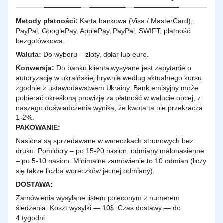
Metody płatności:
Karta bankowa (Visa / MasterCard),
PayPal, GooglePay, ApplePay, PayPal, SWIFT, płatność
bezgotówkowa.
Waluta:
Do wyboru – złoty, dolar lub euro.
Konwersja:
Do banku klienta wysyłane jest zapytanie o
autoryzację w ukraińskiej hrywnie według aktualnego kursu
zgodnie z ustawodawstwem Ukrainy. Bank emisyjny może
pobierać określoną prowizję za płatność w walucie obcej, z
naszego doświadczenia wynika, że kwota ta nie przekracza
1-2%.
PAKOWANIE:
Nasiona są sprzedawane w woreczkach strunowych bez
druku. Pomidory – po 15-20 nasion, odmiany małonasienne
– po 5-10 nasion. Minimalne zamówienie to 10 odmian (liczy
się także liczba woreczków jednej odmiany).
DOSTAWA
:
Zamówienia wysyłane listem poleconym z numerem
śledzenia. Koszt wysyłki — 10$. Czas dostawy — do
4 tygodni.