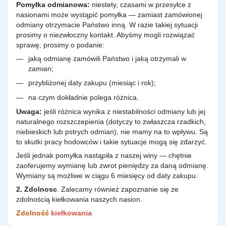
Pomyłka odmianowa:
niestety, czasami w przesyłce z
nasionami może wystąpić pomyłka — zamiast zamówionej
odmiany otrzymacie Państwo inną. W razie takiej sytuacji
prosimy o niezwłoczny kontakt. Abyśmy mogli rozwiązać
sprawę, prosimy o podanie:
jaką odmianę zamówili Państwo i jaką otrzymali w
zamian;
przybliżonej daty zakupu (miesiąc i rok);
na czym dokładnie polega różnica.
Uwaga:
jeśli różnica wynika z niestabilności odmiany lub jej
naturalnego rozszczepienia (dotyczy to zwłaszcza rzadkich,
niebieskich lub pstrych odmian), nie mamy na to wpływu. Są
to skutki pracy hodowców i takie sytuacje mogą się zdarzyć.
Jeśli jednak pomyłka nastąpiła z naszej winy — chętnie
zaoferujemy wymianę lub zwrot pieniędzy za daną odmianę.
Wymiany są możliwe w ciągu 6 miesięcy od daty zakupu.
2.
Zdolnosc
. Zalecamy również zapoznanie się ze
zdolnością kiełkowania naszych nasion.
Zdolność
kiełkowania