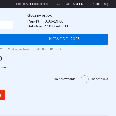
En
Укр
Рус
Pl
Ro
De
Fr
Es
UAH
EUR
USD
PLN
Zaloguj się
Godziny pracy:
Pon-Pt.:
9:00–19:00
Sob-Nied.:
10:00–18:00
NOWOŚCI 2025
Y
Średniej wielkości
MIKADO SIBIRICO
O
pinię
Do porównania
Do schowka
a