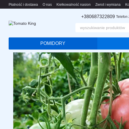
Przejdź do głównej treści
Płatność i dostawa
O nas
Kiełkowalność nasion
Zwrot i wymiana
Ko
+380687322809
Telefon
POMIDORY