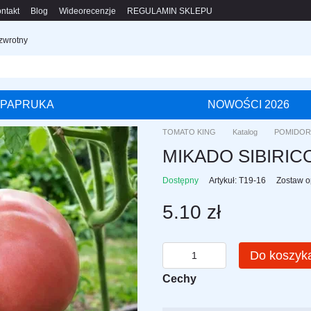
ntakt
Blog
Wideorecenzje
REGULAMIN SKLEPU
 zwrotny
PAPRUKA
NOWOŚCI 2026
TOMATO KING
Katalog
POMIDOR
MIKADO SIBIRIC
Dostępny
Artykuł: T19-16
Zostaw o
5.10 zł
Do koszyk
Cechy