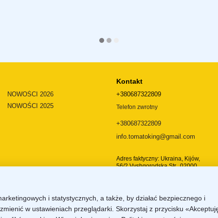
Kontakt
NOWOŚCI 2026
+380687322809
NOWOŚCI 2025
Telefon zwrotny
+380687322809
info.tomatoking@gmail.com
Adres faktyczny: Ukraina, Kijów,
56/2 Vyshgorodska Str., 02000
Dojazd
marketingowych i statystycznych, a także, by działać bezpiecznego i
zmienić w ustawieniach przeglądarki. Skorzystaj z przycisku «Akceptuj