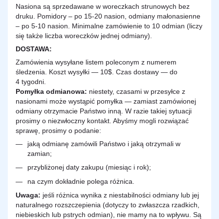
Nasiona są sprzedawane w woreczkach strunowych bez
druku. Pomidory – po 15-20 nasion, odmiany małonasienne
– po 5-10 nasion. Minimalne zamówienie to 10 odmian (liczy
się także liczba woreczków jednej odmiany).
DOSTAWA
:
Zamówienia wysyłane listem poleconym z numerem
śledzenia. Koszt wysyłki — 10$. Czas dostawy — do
4 tygodni.
Pomyłka odmianowa:
niestety, czasami w przesyłce z
nasionami może wystąpić pomyłka — zamiast zamówionej
odmiany otrzymacie Państwo inną. W razie takiej sytuacji
prosimy o niezwłoczny kontakt. Abyśmy mogli rozwiązać
sprawę, prosimy o podanie:
jaką odmianę zamówili Państwo i jaką otrzymali w
zamian;
przybliżonej daty zakupu (miesiąc i rok);
na czym dokładnie polega różnica.
Uwaga:
jeśli różnica wynika z niestabilności odmiany lub jej
naturalnego rozszczepienia (dotyczy to zwłaszcza rzadkich,
niebieskich lub pstrych odmian), nie mamy na to wpływu. Są