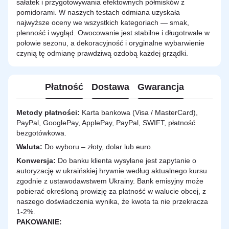
sałatek i przygotowywania efektownych półmisków z
pomidorami. W naszych testach odmiana uzyskała
najwyższe oceny we wszystkich kategoriach — smak,
plenność i wygląd. Owocowanie jest stabilne i długotrwałe w
połowie sezonu, a dekoracyjność i oryginalne wybarwienie
czynią tę odmianę prawdziwą ozdobą każdej grządki.
Płatność
Dostawa
Gwarancja
Metody płatności:
Karta bankowa (Visa / MasterCard),
PayPal, GooglePay, ApplePay, PayPal, SWIFT, płatność
bezgotówkowa.
Waluta:
Do wyboru – złoty, dolar lub euro.
Konwersja:
Do banku klienta wysyłane jest zapytanie o
autoryzację w ukraińskiej hrywnie według aktualnego kursu
zgodnie z ustawodawstwem Ukrainy. Bank emisyjny może
pobierać określoną prowizję za płatność w walucie obcej, z
naszego doświadczenia wynika, że kwota ta nie przekracza
1-2%.
PAKOWANIE: