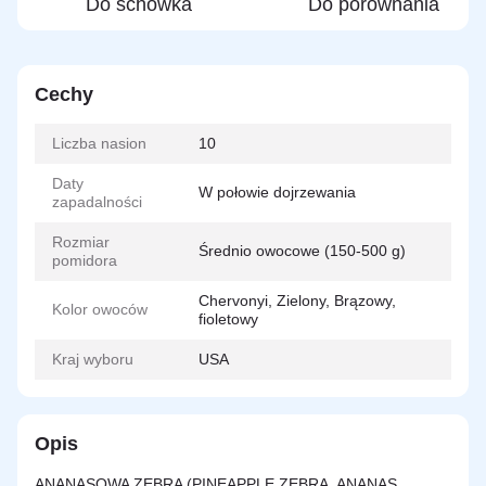
Do schowka
Do porównania
Cechy
Liczba nasion
10
Daty
W połowie dojrzewania
zapadalności
Rozmiar
Średnio owocowe (150-500 g)
pomidora
Chervonyi, Zielony, Brązowy,
Kolor owoców
fioletowy
Kraj wyboru
USA
Opis
ANANASOWA ZEBRA (PINEAPPLE ZEBRA, ANANAS