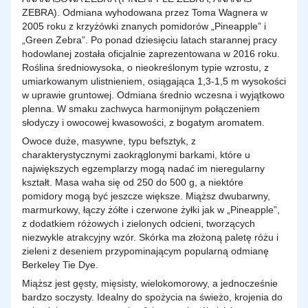
ZEBRA). Odmiana wyhodowana przez Toma Wagnera w
2005 roku z krzyżówki znanych pomidorów „Pineapple” i
„Green Zebra”. Po ponad dziesięciu latach starannej pracy
hodowlanej została oficjalnie zaprezentowana w 2016 roku.
Roślina średniowysoka, o nieokreślonym typie wzrostu, z
umiarkowanym ulistnieniem, osiągająca 1,3-1,5 m wysokości
w uprawie gruntowej. Odmiana średnio wczesna i wyjątkowo
plenna. W smaku zachwyca harmonijnym połączeniem
słodyczy i owocowej kwasowości, z bogatym aromatem.
Owoce duże, masywne, typu befsztyk, z
charakterystycznymi zaokrąglonymi barkami, które u
największych egzemplarzy mogą nadać im nieregularny
kształt. Masa waha się od 250 do 500 g, a niektóre
pomidory mogą być jeszcze większe. Miąższ dwubarwny,
marmurkowy, łączy żółte i czerwone żyłki jak w „Pineapple”,
z dodatkiem różowych i zielonych odcieni, tworzących
niezwykle atrakcyjny wzór. Skórka ma złożoną paletę różu i
zieleni z deseniem przypominającym popularną odmianę
Berkeley Tie Dye.
Miąższ jest gęsty, mięsisty, wielokomorowy, a jednocześnie
bardzo soczysty. Idealny do spożycia na świeżo, krojenia do