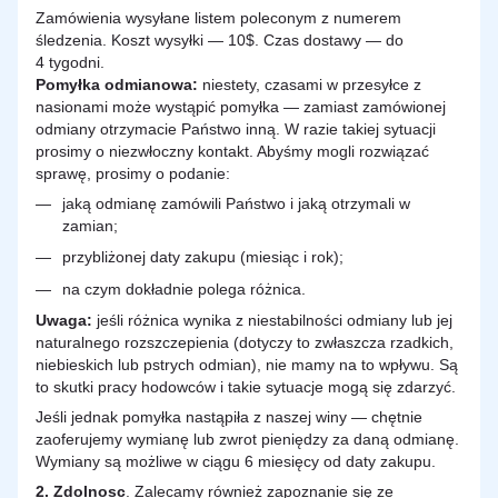
Zamówienia wysyłane listem poleconym z numerem
śledzenia. Koszt wysyłki — 10$. Czas dostawy — do
4 tygodni.
Pomyłka odmianowa:
niestety, czasami w przesyłce z
nasionami może wystąpić pomyłka — zamiast zamówionej
odmiany otrzymacie Państwo inną. W razie takiej sytuacji
prosimy o niezwłoczny kontakt. Abyśmy mogli rozwiązać
sprawę, prosimy o podanie:
jaką odmianę zamówili Państwo i jaką otrzymali w
zamian;
przybliżonej daty zakupu (miesiąc i rok);
na czym dokładnie polega różnica.
Uwaga:
jeśli różnica wynika z niestabilności odmiany lub jej
naturalnego rozszczepienia (dotyczy to zwłaszcza rzadkich,
niebieskich lub pstrych odmian), nie mamy na to wpływu. Są
to skutki pracy hodowców i takie sytuacje mogą się zdarzyć.
Jeśli jednak pomyłka nastąpiła z naszej winy — chętnie
zaoferujemy wymianę lub zwrot pieniędzy za daną odmianę.
Wymiany są możliwe w ciągu 6 miesięcy od daty zakupu.
2.
Zdolnosc
. Zalecamy również zapoznanie się ze