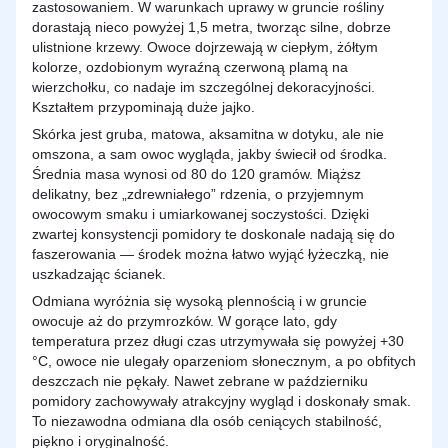
zastosowaniem. W warunkach uprawy w gruncie rośliny
dorastają nieco powyżej 1,5 metra, tworząc silne, dobrze
ulistnione krzewy. Owoce dojrzewają w ciepłym, żółtym
kolorze, ozdobionym wyraźną czerwoną plamą na
wierzchołku, co nadaje im szczególnej dekoracyjności.
Kształtem przypominają duże jajko.
Skórka jest gruba, matowa, aksamitna w dotyku, ale nie
omszona, a sam owoc wygląda, jakby świecił od środka.
Średnia masa wynosi od 80 do 120 gramów. Miąższ
delikatny, bez „zdrewniałego” rdzenia, o przyjemnym
owocowym smaku i umiarkowanej soczystości. Dzięki
zwartej konsystencji pomidory te doskonale nadają się do
faszerowania — środek można łatwo wyjąć łyżeczką, nie
uszkadzając ścianek.
Odmiana wyróżnia się wysoką plennością i w gruncie
owocuje aż do przymrozków. W gorące lato, gdy
temperatura przez długi czas utrzymywała się powyżej +30
°C, owoce nie ulegały oparzeniom słonecznym, a po obfitych
deszczach nie pękały. Nawet zebrane w październiku
pomidory zachowywały atrakcyjny wygląd i doskonały smak.
To niezawodna odmiana dla osób ceniących stabilność,
piękno i oryginalność.