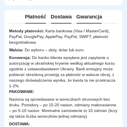
Płatność
Dostawa
Gwarancja
Metody płatności:
Karta bankowa (Visa / MasterCard),
PayPal, GooglePay, ApplePay, PayPal, SWIFT, płatność
bezgotówkowa.
Waluta:
Do wyboru – złoty, dolar lub euro.
Konwersja:
Do banku klienta wysyłane jest zapytanie o
autoryzację w ukraińskiej hrywnie według aktualnego kursu
zgodnie z ustawodawstwem Ukrainy. Bank emisyjny może
pobierać określoną prowizję za płatność w walucie obcej, z
naszego doświadczenia wynika, że kwota ta nie przekracza
1-2%.
PAKOWANIE:
Nasiona są sprzedawane w woreczkach strunowych bez
druku. Pomidory – po 15-20 nasion, odmiany małonasienne
– po 5-10 nasion. Minimalne zamówienie to 10 odmian (liczy
się także liczba woreczków jednej odmiany).
DOSTAWA
: