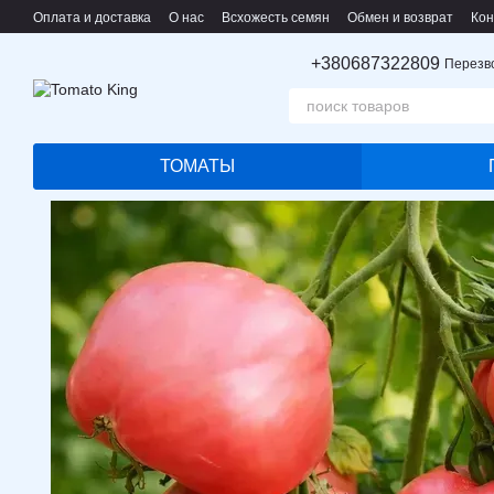
Перейти к основному контенту
Оплата и доставка
О нас
Всхожесть семян
Обмен и возврат
Кон
Пользовательское соглашение
+380687322809
Перезв
ТОМАТЫ