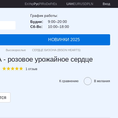
En
Укр
Рус
Pl
Ro
De
Fr
Es
UAH
EUR
USD
PLN
Вход
График работы:
Будни:
9:00–20:00
Сб-Вс:
10:00–18:00
НОВИНКИ 2025
Высокорослые
СЕРДЦЕ БИЗОНА (BISON HEARTS)
 розовое урожайное сердце
1 отзыв
К сравнению
В желания
тся