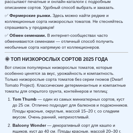
рассылают печатные и онлайн-каталоги с подробным
описанием сортов. Удобный способ выбрать и заказать.
✅
Фермерские рынки.
Здесь можно найти редкие и
коллекционные сорта низкорослых томатов. Не стесняйтесь
спрашивать у продавцов!
✅
Обмен семенами.
В интернет-сообществах часто
обмениваются семенами — отличный способ получить
необычные сорта напрямую от коллекционеров.
🌞
ТОП НИЗКОРОСЛЫХ СОРТОВ 2025 ГОДА
Вот список популярных низкорослых томатов, которые
особенно ценятся за вкус, урожайность и компактность.
Только низкорослые сорта томатов без серии гномов (Dwarf
Tomato Project). Классические детерминантные и компактные
томаты для открытого грунта, контейнеров и теплиц:
Tom Thumb
— один из самых миниатюрных сортов, куст
до 25 см. Отлично подходит для балконов и подоконников.
Плоды красные, округлые, массой 15–20 г, со сладким
вкусом. Очень ранний, неприхотливый.
Balcony Wonder
— декоративный сорт для кашпо и
ящиков, куст до 40 см. Плоды красные, массой 20–30 г,