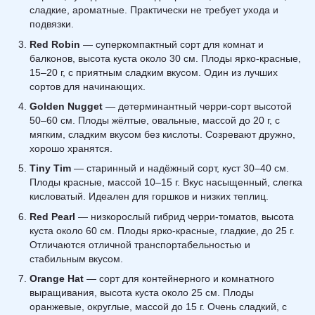
сладкие, ароматные. Практически не требует ухода и
подвязки.
Red Robin
— суперкомпактный сорт для комнат и
балконов, высота куста около 30 см. Плоды ярко-красные,
15–20 г, с приятным сладким вкусом. Один из лучших
сортов для начинающих.
Golden Nugget
— детерминантный черри-сорт высотой
50–60 см. Плоды жёлтые, овальные, массой до 20 г, с
мягким, сладким вкусом без кислоты. Созревают дружно,
хорошо хранятся.
Tiny Tim
— старинный и надёжный сорт, куст 30–40 см.
Плоды красные, массой 10–15 г. Вкус насыщенный, слегка
кисловатый. Идеален для горшков и низких теплиц.
Red Pearl
— низкорослый гибрид черри-томатов, высота
куста около 60 см. Плоды ярко-красные, гладкие, до 25 г.
Отличаются отличной транспортабельностью и
стабильным вкусом.
Orange Hat
— сорт для контейнерного и комнатного
выращивания, высота куста около 25 см. Плоды
оранжевые, округлые, массой до 15 г. Очень сладкий, с