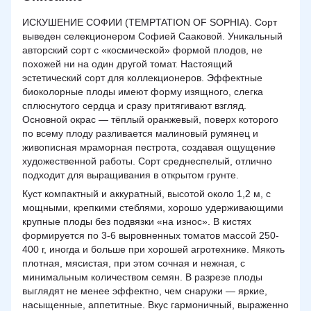
ИСКУШЕНИЕ СОФИИ (TEMPTATION OF SOPHIA). Сорт
выведен селекционером Софией Сааковой. Уникальный
авторский сорт с «космической» формой плодов, не
похожей ни на один другой томат. Настоящий
эстетический сорт для коллекционеров. Эффектные
биоколорные плоды имеют форму изящного, слегка
сплюснутого сердца и сразу притягивают взгляд.
Основной окрас — тёплый оранжевый, поверх которого
по всему плоду разливается малиновый румянец и
живописная мраморная пестрота, создавая ощущение
художественной работы. Сорт среднеспелый, отлично
подходит для выращивания в открытом грунте.
Куст компактный и аккуратный, высотой около 1,2 м, с
мощными, крепкими стеблями, хорошо удерживающими
крупные плоды без подвязки «на износ». В кистях
формируется по 3-6 выровненных томатов массой 250-
400 г, иногда и больше при хорошей агротехнике. Мякоть
плотная, мясистая, при этом сочная и нежная, с
минимальным количеством семян. В разрезе плоды
выглядят не менее эффектно, чем снаружи — яркие,
насыщенные, аппетитные. Вкус гармоничный, выраженно