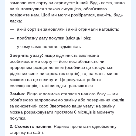
замовленого сорту ви отримуєте інший. Будь ласка, якщо
ви зіштовхнулися з такою ситуацією, обов’язково
повідомте нам. Щоб ми могли розібратися, вкажіть, будь
ласка:
який сорт ви замовляли і який отримали натомість;
приблизну дату покупки (місяць і рік);
у чому саме полягає відмінність.
Зверніть увагу:
якщо відмінність викликана
особливостями сорту — його нестабільністю чи
природним розщепленням (особливо це стосується
рідкісних синіх чи строкатих сортів), то, на жаль, ми не
можемо на це вплинути. Це результат роботи
селекціонерів, і такі випадки трапляються.
Заміна:
Якщо ж помилка сталася з нашого боку — ми
обов’язково запропонуємо заміну або повернення коштів
за конкретний сорт. Звертаємо вашу увагу: на заміну
можна розраховувати протягом 6 місяців із моменту
покупки.
2.
Схожість
насіння
. Радимо прочитати однойменну
сторінку на сайті.