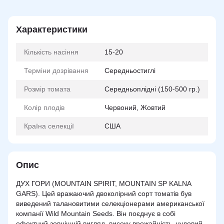
Характеристики
Кількість насіння
15-20
Терміни дозрівання
Середньостиглі
Розмір томата
Середньоплідні (150-500 гр.)
Колір плодів
Червоний, Жовтий
Країна селекції
США
Опис
ДУХ ГОРИ (MOUNTAIN SPIRIT, MOUNTAIN SP KALNA
GARS). Цей вражаючий двоколірний сорт томатів був
виведений талановитими селекціонерами американської
компанії Wild Mountain Seeds. Він поєднує в собі
ефектний зовнішній вигляд, високу врожайність, чудовий