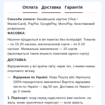
Оплата
Доставка
Гарантія
Способи оплати:
банківською картою (Visa /
MasterCard), PayPal, GooglePay, MonoPay, безготівковий
розрахунок.
ФАСОВКА:
Насіння продається в зіп-пакетах без поліграфії. Томатів
– по 15-20 насінин, малонасіннєві сорти – по 5-10
насінин. Мінімальне замовлення — 10 сортів
(враховується також кількість пакетиків одного сорту).
ДОСТАВКА
:
Відправляємо у всі країни світу, окрім тих, з якими немає
поштового зв’язку:
Відправка по Україні:
Нова Пошта або Укрпошта.
100% передоплата замовлень! Вартість відправки
листа по Україні — від 50 грн. Доставка по Україні —
до 3 тижнів.
1. Пересорт:
іноді серед надісланого вам насіння, на
жаль, може траплятися пересорт — коли замість