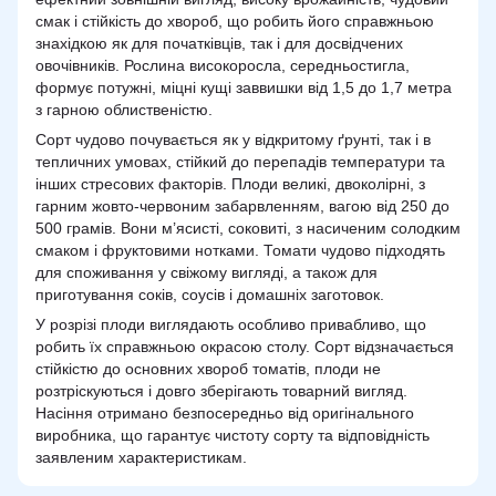
смак і стійкість до хвороб, що робить його справжньою
знахідкою як для початківців, так і для досвідчених
овочівників. Рослина високоросла, середньостигла,
формує потужні, міцні кущі заввишки від 1,5 до 1,7 метра
з гарною облиственістю.
Сорт чудово почувається як у відкритому ґрунті, так і в
тепличних умовах, стійкий до перепадів температури та
інших стресових факторів. Плоди великі, двоколірні, з
гарним жовто-червоним забарвленням, вагою від 250 до
500 грамів. Вони м’ясисті, соковиті, з насиченим солодким
смаком і фруктовими нотками. Томати чудово підходять
для споживання у свіжому вигляді, а також для
приготування соків, соусів і домашніх заготовок.
У розрізі плоди виглядають особливо привабливо, що
робить їх справжньою окрасою столу. Сорт відзначається
стійкістю до основних хвороб томатів, плоди не
розтріскуються і довго зберігають товарний вигляд.
Насіння отримано безпосередньо від оригінального
виробника, що гарантує чистоту сорту та відповідність
заявленим характеристикам.