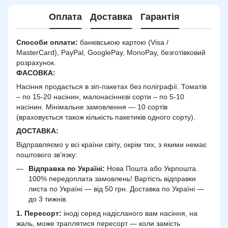
Оплата
Доставка
Гарантія
Способи оплати:
банківською картою (Visa /
MasterCard), PayPal, GooglePay, MonoPay, безготівковий
розрахунок.
ФАСОВКА:
Насіння продається в зіп-пакетах без поліграфії. Томатів
– по 15-20 насінин, малонасіннєві сорти – по 5-10
насінин. Мінімальне замовлення — 10 сортів
(враховується також кількість пакетиків одного сорту).
ДОСТАВКА
:
Відправляємо у всі країни світу, окрім тих, з якими немає
поштового зв’язку:
Відправка по Україні:
Нова Пошта або Укрпошта.
100% передоплата замовлень! Вартість відправки
листа по Україні — від 50 грн. Доставка по Україні —
до 3 тижнів.
1. Пересорт:
іноді серед надісланого вам насіння, на
жаль, може траплятися пересорт — коли замість