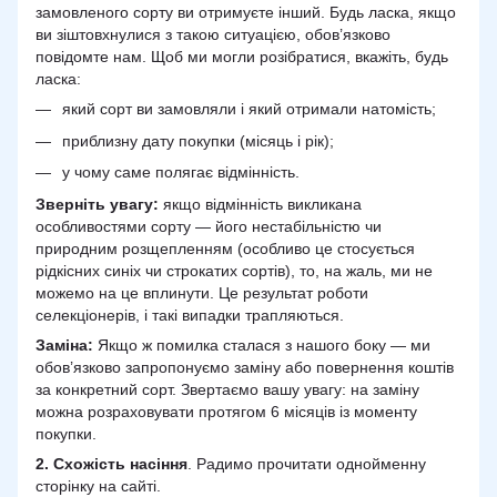
замовленого сорту ви отримуєте інший. Будь ласка, якщо
ви зіштовхнулися з такою ситуацією, обов’язково
повідомте нам. Щоб ми могли розібратися, вкажіть, будь
ласка:
який сорт ви замовляли і який отримали натомість;
приблизну дату покупки (місяць і рік);
у чому саме полягає відмінність.
Зверніть увагу:
якщо відмінність викликана
особливостями сорту — його нестабільністю чи
природним розщепленням (особливо це стосується
рідкісних синіх чи строкатих сортів), то, на жаль, ми не
можемо на це вплинути. Це результат роботи
селекціонерів, і такі випадки трапляються.
Заміна:
Якщо ж помилка сталася з нашого боку — ми
обов’язково запропонуємо заміну або повернення коштів
за конкретний сорт. Звертаємо вашу увагу: на заміну
можна розраховувати протягом 6 місяців із моменту
покупки.
2.
Схожість
насіння
. Радимо прочитати однойменну
сторінку на сайті.