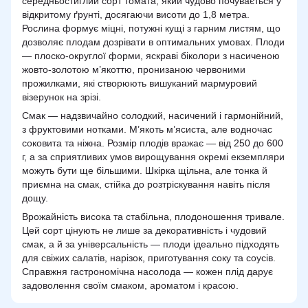
середньостиглий сорт томата, який чудово почувається у
відкритому ґрунті, досягаючи висоти до 1,8 метра.
Рослина формує міцні, потужні кущі з гарним листям, що
дозволяє плодам дозрівати в оптимальних умовах. Плоди
— плоско-округлої форми, яскраві біколори з насиченою
жовто-золотою м’якоттю, пронизаною червоними
прожилками, які створюють вишуканий мармуровий
візерунок на зрізі.
Смак — надзвичайно солодкий, насичений і гармонійний,
з фруктовими нотками. М’якоть м’ясиста, але водночас
соковита та ніжна. Розмір плодів вражає — від 250 до 600
г, а за сприятливих умов вирощування окремі екземпляри
можуть бути ще більшими. Шкірка щільна, але тонка й
приємна на смак, стійка до розтріскування навіть після
дощу.
Врожайність висока та стабільна, плодоношення тривале.
Цей сорт цінують не лише за декоративність і чудовий
смак, а й за універсальність — плоди ідеально підходять
для свіжих салатів, нарізок, приготування соку та соусів.
Справжня гастрономічна насолода — кожен плід дарує
задоволення своїм смаком, ароматом і красою.