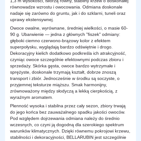
1,3 m wysokości, tworzą równy, stabilny krzew o doskonałej
równowadze wzrostu i owocowania. Odmiana doskonale
nadaje się zarówno do gruntu, jak i do szklarni, tuneli oraz
uprawy ekstensywnej.
Owoce owalne, wyrównane, średniej wielkości, o masie 60-
90 g. Ubarwienie — jedna z głównych "fiszek" odmiany:
głęboki ciemno czerwono-brązowy kolor z efektem
superpołysku, wyglądają bardzo odświętnie i drogo.
Dekoracyjny kielich dodatkowo podkreśla ich atrakcyjność,
czyniąc owoce szczególnie efektownymi podczas zbioru i
sprzedaży. Skórka gęsta, owoce bardzo wytrzymałe i
sprężyste, doskonale trzymają kształt, dobrze znoszą
transport i zbiór. Jednocześnie w środku są soczyste, o
przyjemnej teksturze miąższu. Smak harmonijny,
zrównoważony między słodyczą a lekką cierpkością, z
wyraźnym aromatem.
Plenność wysoka i stabilna przez cały sezon, zbiory trwają
do jego końca bez zauważalnego spadku jakości owoców.
Pod względem dojrzewania odmiana należy do średnio
wczesnych, co czyni ją dogodną dla szerokiego spektrum
warunków klimatycznych. Dzięki równemu pokrojowi krzewu,
stabilności i dekoracyjności, BELLARUBIN jest szczególnie