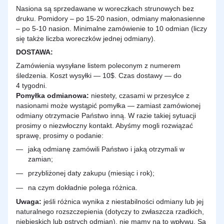
Nasiona są sprzedawane w woreczkach strunowych bez
druku. Pomidory – po 15-20 nasion, odmiany małonasienne
– po 5-10 nasion. Minimalne zamówienie to 10 odmian (liczy
się także liczba woreczków jednej odmiany).
DOSTAWA
:
Zamówienia wysyłane listem poleconym z numerem
śledzenia. Koszt wysyłki — 10$. Czas dostawy — do
4 tygodni.
Pomyłka odmianowa:
niestety, czasami w przesyłce z
nasionami może wystąpić pomyłka — zamiast zamówionej
odmiany otrzymacie Państwo inną. W razie takiej sytuacji
prosimy o niezwłoczny kontakt. Abyśmy mogli rozwiązać
sprawę, prosimy o podanie:
jaką odmianę zamówili Państwo i jaką otrzymali w
zamian;
przybliżonej daty zakupu (miesiąc i rok);
na czym dokładnie polega różnica.
Uwaga:
jeśli różnica wynika z niestabilności odmiany lub jej
naturalnego rozszczepienia (dotyczy to zwłaszcza rzadkich,
niebieskich lub pstrych odmian), nie mamy na to wpływu. Są