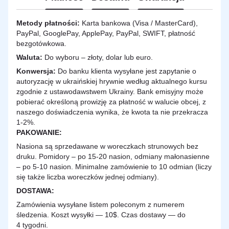
Metody płatności:
Karta bankowa (Visa / MasterCard),
PayPal, GooglePay, ApplePay, PayPal, SWIFT, płatność
bezgotówkowa.
Waluta:
Do wyboru – złoty, dolar lub euro.
Konwersja:
Do banku klienta wysyłane jest zapytanie o
autoryzację w ukraińskiej hrywnie według aktualnego kursu
zgodnie z ustawodawstwem Ukrainy. Bank emisyjny może
pobierać określoną prowizję za płatność w walucie obcej, z
naszego doświadczenia wynika, że kwota ta nie przekracza
1-2%.
PAKOWANIE:
Nasiona są sprzedawane w woreczkach strunowych bez
druku. Pomidory – po 15-20 nasion, odmiany małonasienne
– po 5-10 nasion. Minimalne zamówienie to 10 odmian (liczy
się także liczba woreczków jednej odmiany).
DOSTAWA
:
Zamówienia wysyłane listem poleconym z numerem
śledzenia. Koszt wysyłki — 10$. Czas dostawy — do
4 tygodni.