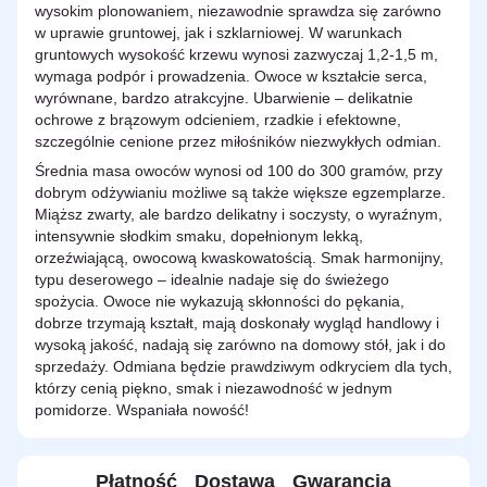
wysokim plonowaniem, niezawodnie sprawdza się zarówno
w uprawie gruntowej, jak i szklarniowej. W warunkach
gruntowych wysokość krzewu wynosi zazwyczaj 1,2-1,5 m,
wymaga podpór i prowadzenia. Owoce w kształcie serca,
wyrównane, bardzo atrakcyjne. Ubarwienie – delikatnie
ochrowe z brązowym odcieniem, rzadkie i efektowne,
szczególnie cenione przez miłośników niezwykłych odmian.
Średnia masa owoców wynosi od 100 do 300 gramów, przy
dobrym odżywianiu możliwe są także większe egzemplarze.
Miąższ zwarty, ale bardzo delikatny i soczysty, o wyraźnym,
intensywnie słodkim smaku, dopełnionym lekką,
orzeźwiającą, owocową kwaskowatością. Smak harmonijny,
typu deserowego – idealnie nadaje się do świeżego
spożycia. Owoce nie wykazują skłonności do pękania,
dobrze trzymają kształt, mają doskonały wygląd handlowy i
wysoką jakość, nadają się zarówno na domowy stół, jak i do
sprzedaży. Odmiana będzie prawdziwym odkryciem dla tych,
którzy cenią piękno, smak i niezawodność w jednym
pomidorze. Wspaniała nowość!
Płatność
Dostawa
Gwarancja