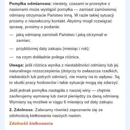
Pomyłka odmianowa:
niestety, czasami w przesyłce z
nasionami może wystąpić pomyłka — zamiast zamówionej
odmiany otrzymacie Państwo inną. W razie takiej sytuacji
prosimy o niezwłoczny kontakt. Abyśmy mogli rozwiązać
sprawę, prosimy o podanie:
jaką odmianę zamówili Państwo i jaką otrzymali w
zamian;
przybliżonej daty zakupu (miesiąc i rok);
na czym dokładnie polega różnica.
Uwaga:
jeśli różnica wynika z niestabilności odmiany lub jej
naturalnego rozszczepienia (dotyczy to zwłaszcza rzadkich,
niebieskich lub pstrych odmian), nie mamy na to wpływu. Są
to skutki pracy hodowców i takie sytuacje mogą się zdarzyć.
Jeśli jednak pomyłka nastąpiła z naszej winy — chętnie
zaoferujemy wymianę lub zwrot pieniędzy za daną odmianę.
Wymiany są możliwe w ciągu 6 miesięcy od daty zakupu.
2.
Zdolnosc
. Zalecamy również zapoznanie się ze
zdolnością kiełkowania naszych nasion.
Zdolność
kiełkowania