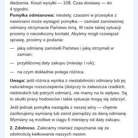
śledzenia. Koszt wysyłki — 10$. Czas dostawy — do
4 tygodni.
Pomyłka odmianowa:
niestety, czasami w przesyłce z
nasionami może wystąpić pomyłka — zamiast zamówionej
odmiany otrzymacie Państwo inną. W razie takiej sytuacji
prosimy o niezwłoczny kontakt. Abyśmy mogli rozwiązać
sprawę, prosimy o podanie:
jaką odmianę zamówili Państwo i jaką otrzymali w
zamian;
przybliżonej daty zakupu (miesiąc i rok);
na czym dokładnie polega różnica.
Uwaga:
jeśli różnica wynika z niestabilności odmiany lub jej
naturalnego rozszczepienia (dotyczy to zwłaszcza rzadkich,
niebieskich lub pstrych odmian), nie mamy na to wpływu. Są
to skutki pracy hodowców i takie sytuacje mogą się zdarzyć.
Jeśli jednak pomyłka nastąpiła z naszej winy — chętnie
zaoferujemy wymianę lub zwrot pieniędzy za daną odmianę.
Wymiany są możliwe w ciągu 6 miesięcy od daty zakupu.
2.
Zdolnosc
. Zalecamy również zapoznanie się ze
zdolnością kiełkowania naszych nasion.