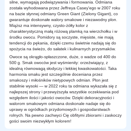
silne, wymagają podwiązywania i formowania. Odmiana
została wyhodowana przez Jeffreya Casey'ego w 2007 roku
na bazie słynnej odmiany Green Giant (Zielony Gigant), co
gwarantuje doskonałe walory smakowe i niezawodny plon.
Miąższ ma intensywny, czysto-żółty kolor z
charakterystyczną małą różową plamką na wierzchołku i w
środku owocu. Pomidory są soczyste, mięsiste, nie mają
tendencji do pękania, dzięki czemu świetnie nadają się do
spożycia na świeżo, do sałatek i kulinarnych przysmaków.
Owoce są okrągło-spłaszczone, duże, o wadze od 400 do
500 g. Smak owoców jest wyśmienity: orzeźwiający, z
idealną równowagą słodyczy i lekkiej kwaskowatości. Taka
harmonia smaku jest szczególnie doceniana przez
smakoszy i miłośników nietypowych odmian. Plon jest
stabilnie wysoki — w 2022 roku ta odmiana wykazała się z
najlepszej strony i przewyższyła wszystkie oczekiwania pod
względem ilości i jakości owoców. Dzięki dekoracyjności i
walorom smakowym odmiana doskonale nadaje się do
uprawy w ogródkach przydomowych i gospodarstwach
rolnych. Na pewno zachwyci Cię obfitymi zbiorami i zaskoczy
gości swoim niezwykłym kolorem!