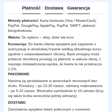
Płatność
Dostawa
Gwarancja
Metody płatności:
Karta bankowa (Visa / MasterCard),
PayPal, GooglePay, ApplePay, PayPal, SWIFT, płatność
bezgotówkowa.
Waluta:
Do wyboru – złoty, dolar lub euro.
Konwersja:
Do banku klienta wysyłane jest zapytanie o
autoryzację w ukraińskiej hrywnie według aktualnego kursu
zgodnie z ustawodawstwem Ukrainy. Bank emisyjny może
pobierać określoną prowizję za płatność w walucie obcej, z
naszego doświadczenia wynika, że kwota ta nie przekracza
1-2%.
PAKOWANIE:
Nasiona są sprzedawane w woreczkach strunowych bez
druku. Pomidory – po 15-20 nasion, odmiany małonasienne
– po 5-10 nasion. Minimalne zamówienie to 10 odmian (liczy
się także liczba woreczków jednej odmiany).
DOSTAWA
:
Zamówienia wysyłane listem poleconym z numerem