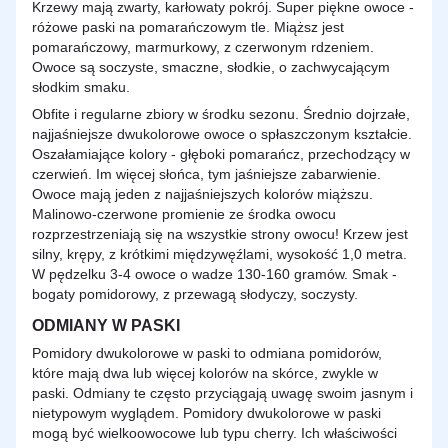
Krzewy mają zwarty, karłowaty pokrój. Super piękne owoce -
różowe paski na pomarańczowym tle. Miąższ jest
pomarańczowy, marmurkowy, z czerwonym rdzeniem.
Owoce są soczyste, smaczne, słodkie, o zachwycającym
słodkim smaku.
Obfite i regularne zbiory w środku sezonu. Średnio dojrzałe,
najjaśniejsze dwukolorowe owoce o spłaszczonym kształcie.
Oszałamiające kolory - głęboki pomarańcz, przechodzący w
czerwień. Im więcej słońca, tym jaśniejsze zabarwienie.
Owoce mają jeden z najjaśniejszych kolorów miąższu.
Malinowo-czerwone promienie ze środka owocu
rozprzestrzeniają się na wszystkie strony owocu! Krzew jest
silny, krępy, z krótkimi międzywęźlami, wysokość 1,0 metra.
W pędzelku 3-4 owoce o wadze 130-160 gramów. Smak -
bogaty pomidorowy, z przewagą słodyczy,
soczysty
.
ODMIANY W PASKI
Pomidory dwukolorowe w paski to odmiana pomidorów,
które mają dwa lub więcej kolorów na skórce, zwykle w
paski. Odmiany te często przyciągają uwagę swoim jasnym i
nietypowym wyglądem. Pomidory dwukolorowe w paski
mogą być wielkoowocowe lub typu cherry. Ich właściwości