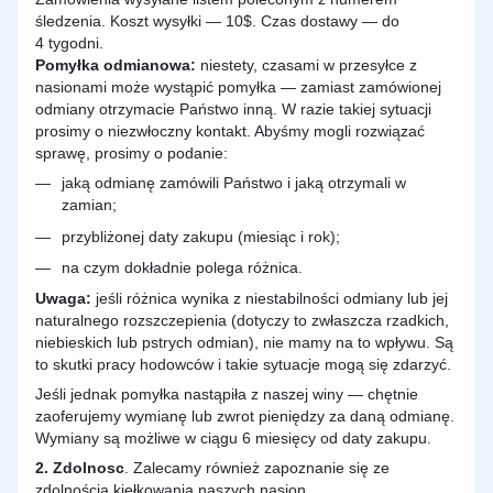
śledzenia. Koszt wysyłki — 10$. Czas dostawy — do
4 tygodni.
Pomyłka odmianowa:
niestety, czasami w przesyłce z
nasionami może wystąpić pomyłka — zamiast zamówionej
odmiany otrzymacie Państwo inną. W razie takiej sytuacji
prosimy o niezwłoczny kontakt. Abyśmy mogli rozwiązać
sprawę, prosimy o podanie:
jaką odmianę zamówili Państwo i jaką otrzymali w
zamian;
przybliżonej daty zakupu (miesiąc i rok);
na czym dokładnie polega różnica.
Uwaga:
jeśli różnica wynika z niestabilności odmiany lub jej
naturalnego rozszczepienia (dotyczy to zwłaszcza rzadkich,
niebieskich lub pstrych odmian), nie mamy na to wpływu. Są
to skutki pracy hodowców i takie sytuacje mogą się zdarzyć.
Jeśli jednak pomyłka nastąpiła z naszej winy — chętnie
zaoferujemy wymianę lub zwrot pieniędzy za daną odmianę.
Wymiany są możliwe w ciągu 6 miesięcy od daty zakupu.
2.
Zdolnosc
. Zalecamy również zapoznanie się ze
zdolnością kiełkowania naszych nasion.