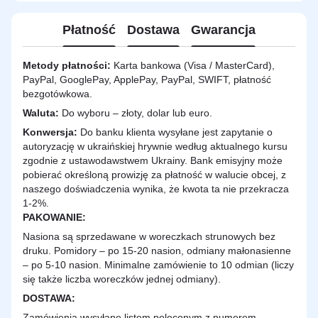
Płatność
Dostawa
Gwarancja
Metody płatności:
Karta bankowa (Visa / MasterCard),
PayPal, GooglePay, ApplePay, PayPal, SWIFT, płatność
bezgotówkowa.
Waluta:
Do wyboru – złoty, dolar lub euro.
Konwersja:
Do banku klienta wysyłane jest zapytanie o
autoryzację w ukraińskiej hrywnie według aktualnego kursu
zgodnie z ustawodawstwem Ukrainy. Bank emisyjny może
pobierać określoną prowizję za płatność w walucie obcej, z
naszego doświadczenia wynika, że kwota ta nie przekracza
1-2%.
PAKOWANIE:
Nasiona są sprzedawane w woreczkach strunowych bez
druku. Pomidory – po 15-20 nasion, odmiany małonasienne
– po 5-10 nasion. Minimalne zamówienie to 10 odmian (liczy
się także liczba woreczków jednej odmiany).
DOSTAWA
:
Zamówienia wysyłane listem poleconym z numerem