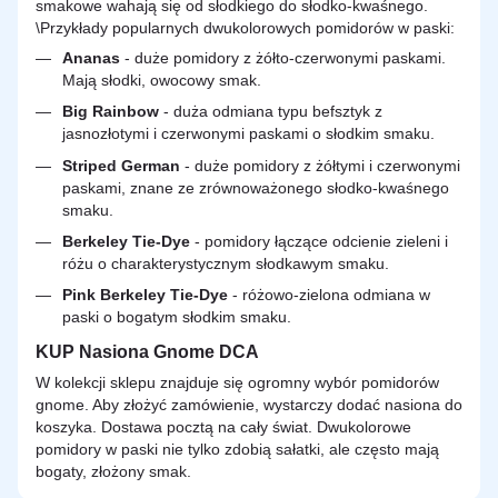
smakowe wahają się od słodkiego do słodko-kwaśnego.
\Przykłady popularnych dwukolorowych pomidorów w paski:
Ananas
- duże pomidory z żółto-czerwonymi paskami.
Mają słodki, owocowy smak.
Big Rainbow
- duża odmiana typu befsztyk z
jasnozłotymi i czerwonymi paskami o słodkim smaku.
Striped German
- duże pomidory z żółtymi i czerwonymi
paskami, znane ze zrównoważonego słodko-kwaśnego
smaku.
Berkeley Tie-Dye
- pomidory łączące odcienie zieleni i
różu o charakterystycznym słodkawym smaku.
Pink Berkeley Tie-Dye
- różowo-zielona odmiana w
paski o bogatym słodkim smaku.
KUP Nasiona Gnome DCA
W kolekcji sklepu znajduje się ogromny wybór pomidorów
gnome. Aby złożyć zamówienie, wystarczy dodać nasiona do
koszyka. Dostawa pocztą na cały świat. Dwukolorowe
pomidory w paski nie tylko zdobią sałatki, ale często mają
bogaty, złożony smak.