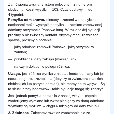
Zamówienia wysyłane listem poleconym z numerem
śledzenia. Koszt wysyłki — 10$. Czas dostawy — do
4 tygodni.
Pomyłka odmianowa:
niestety, czasami w przesyłce z
nasionami może wystąpić pomyłka — zamiast zamówionej
odmiany otrzymacie Państwo inną. W razie takiej sytuacji
prosimy o niezwłoczny kontakt. Abyśmy mogli rozwiązać
sprawę, prosimy o podanie:
jaką odmianę zamówili Państwo i jaką otrzymali w
zamian;
przybliżonej daty zakupu (miesiąc i rok);
na czym dokładnie polega różnica.
Uwaga:
jeśli różnica wynika z niestabilności odmiany lub jej
naturalnego rozszczepienia (dotyczy to zwłaszcza rzadkich,
niebieskich lub pstrych odmian), nie mamy na to wpływu. Są
to skutki pracy hodowców i takie sytuacje mogą się zdarzyć.
Jeśli jednak pomyłka nastąpiła z naszej winy — chętnie
zaoferujemy wymianę lub zwrot pieniędzy za daną odmianę.
Wymiany są możliwe w ciągu 6 miesięcy od daty zakupu.
2.
Zdolnosc
. Zalecamy również zapoznanie się ze