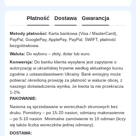
Płatność
Dostawa
Gwarancja
Metody płatności:
Karta bankowa (Visa / MasterCard),
PayPal, GooglePay, ApplePay, PayPal, SWIFT, płatność
bezgotówkowa.
Waluta:
Do wyboru – złoty, dolar lub euro.
Konwersja:
Do banku klienta wysyłane jest zapytanie o
autoryzację w ukraińskiej hrywnie według aktualnego kursu
zgodnie z ustawodawstwem Ukrainy. Bank emisyjny może
pobierać określoną prowizję za płatność w walucie obcej, z
naszego doświadczenia wynika, że kwota ta nie przekracza
1-2%.
PAKOWANIE:
Nasiona są sprzedawane w woreczkach strunowych bez
druku. Pomidory – po 15-20 nasion, odmiany małonasienne
– po 5-10 nasion. Minimalne zamówienie to 10 odmian (liczy
się także liczba woreczków jednej odmiany).
DOSTAWA
: