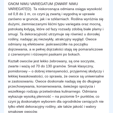
GNOM NIMU VARIEGATUM (DWARF NIMU
VARIEGATED). Ta niskorosnąca odmiana osiąga wysokość
od 0,8 do 1 m, co czyni ją zwartą i wygodną w uprawie
zarówno w gruncie, jak i w szklarniach. Roślina wyróżnia się
dużymi, ziemniaczanymi liśćmi typu variegata oraz mocną,
pstrokatą łodygą, które od fazy rozsady zdobią białe plamy i
smugi. Ta dekoracyjność utrzymuje się również u dorosłej
rośliny, nadając jej niezwykły, atrakcyjny wygląd. Owoce
odmiany są efektowne: jaskrawożółte na początku
dojrzewania, a w pełnej dojrzałości stają się pomarańczowe
z czerwonymi i różowymi paskami po bokach.
Kształt owoców jest lekko żebrowany, są one soczyste,
zwarte i ważą od 70 do 130 gramów. Smak klasyczny,
pomidorowy – o dobrej intensywności, przyjemnej słodyczy i
lekkiej kwaskowatości, co sprawia, że owoce są uniwersalne
w zastosowaniu. Owoce doskonale nadają się do długiego
przechowywania, konserwowania, świeżego spożycia i
wszelkiego rodzaju przetwórstwa kulinarnego. Odmiana
wykazuje wysoką plenność – na poziomie 5+ punktów, co
czyni ją doskonałym wyborem dla ogrodników ceniących nie
tylko efekt dekoracyjny rośliny, ale także jakość i walory
smakowe owoców.