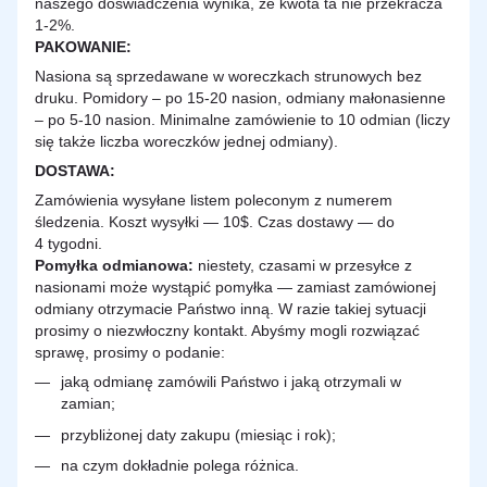
naszego doświadczenia wynika, że kwota ta nie przekracza
1-2%.
PAKOWANIE:
Nasiona są sprzedawane w woreczkach strunowych bez
druku. Pomidory – po 15-20 nasion, odmiany małonasienne
– po 5-10 nasion. Minimalne zamówienie to 10 odmian (liczy
się także liczba woreczków jednej odmiany).
DOSTAWA
:
Zamówienia wysyłane listem poleconym z numerem
śledzenia. Koszt wysyłki — 10$. Czas dostawy — do
4 tygodni.
Pomyłka odmianowa:
niestety, czasami w przesyłce z
nasionami może wystąpić pomyłka — zamiast zamówionej
odmiany otrzymacie Państwo inną. W razie takiej sytuacji
prosimy o niezwłoczny kontakt. Abyśmy mogli rozwiązać
sprawę, prosimy o podanie:
jaką odmianę zamówili Państwo i jaką otrzymali w
zamian;
przybliżonej daty zakupu (miesiąc i rok);
na czym dokładnie polega różnica.