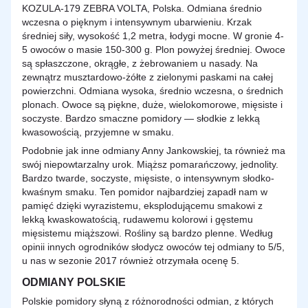
KOZULA-179 ZEBRA VOLTA, Polska. Odmiana średnio
wczesna
o pięknym i intensywnym ubarwieniu. Krzak
średniej siły, wysokość 1,2 metra, łodygi mocne. W gronie 4-
5 owoców o masie 150-300 g. Plon powyżej średniej. Owoce
są spłaszczone, okrągłe, z żebrowaniem u nasady. Na
zewnątrz musztardowo-żółte z zielonymi paskami na całej
powierzchni. Odmiana wysoka, średnio wczesna, o średnich
plonach. Owoce są piękne, duże, wielokomorowe, mięsiste i
soczyste. Bardzo smaczne pomidory — słodkie z lekką
kwasowością, przyjemne w smaku.
Podobnie jak inne odmiany Anny Jankowskiej, ta również ma
swój niepowtarzalny urok. Miąższ pomarańczowy, jednolity.
Bardzo twarde, soczyste, mięsiste, o intensywnym słodko-
kwaśnym smaku. Ten pomidor najbardziej zapadł nam w
pamięć dzięki wyrazistemu, eksplodującemu smakowi z
lekką kwaskowatością, rudawemu kolorowi i gęstemu
mięsistemu miąższowi. Rośliny są bardzo plenne. Według
opinii innych ogrodników słodycz owoców tej odmiany to 5/5,
u nas w sezonie 2017 również otrzymała ocenę 5.
ODMIANY POLSKIE
Polskie pomidory słyną z różnorodności odmian, z których