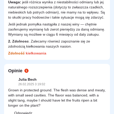
Uwaga:
jeśli różnica wynika z niestabilności odmiany lub jej
naturalnego rozszczepienia (dotyczy to zwłaszcza rzadkich,
niebieskich lub pstrych odmian), nie mamy na to wpływu. Są
to skutki pracy hodowców i takie sytuacje mogą się zdarzyć.
Jeśli jednak pomyłka nastąpiła z naszej winy — chętnie
zaoferujemy wymianę lub zwrot pieniędzy za daną odmianę.
Wymiany są możliwe w ciągu 6 miesięcy od daty zakupu.
2.
Zdolnosc
. Zalecamy również zapoznanie się ze
zdolnością kiełkowania naszych nasion.
Zdolność
kiełkowania
Opinie
5
Julia Bech
26.02.2025 3 19:02
Grown in protected ground. The flesh was dense and meaty,
with small seed cavities. The flavor was balanced, with a
slight tang, maybe I should have let the fruits ripen a bit
longer on the plant?
Odpowiedz