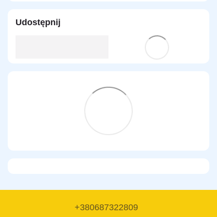
Udostępnij
+380687322809