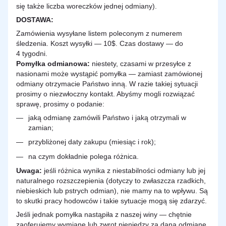
się także liczba woreczków jednej odmiany).
DOSTAWA
:
Zamówienia wysyłane listem poleconym z numerem
śledzenia. Koszt wysyłki — 10$. Czas dostawy — do
4 tygodni.
Pomyłka odmianowa:
niestety, czasami w przesyłce z
nasionami może wystąpić pomyłka — zamiast zamówionej
odmiany otrzymacie Państwo inną. W razie takiej sytuacji
prosimy o niezwłoczny kontakt. Abyśmy mogli rozwiązać
sprawę, prosimy o podanie:
jaką odmianę zamówili Państwo i jaką otrzymali w
zamian;
przybliżonej daty zakupu (miesiąc i rok);
na czym dokładnie polega różnica.
Uwaga:
jeśli różnica wynika z niestabilności odmiany lub jej
naturalnego rozszczepienia (dotyczy to zwłaszcza rzadkich,
niebieskich lub pstrych odmian), nie mamy na to wpływu. Są
to skutki pracy hodowców i takie sytuacje mogą się zdarzyć.
Jeśli jednak pomyłka nastąpiła z naszej winy — chętnie
zaoferujemy wymianę lub zwrot pieniędzy za daną odmianę.