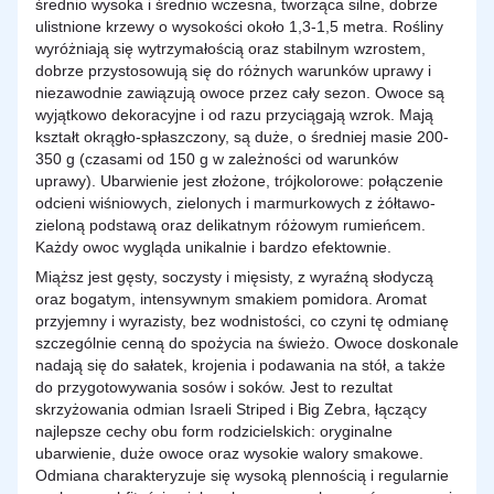
średnio wysoka i średnio wczesna, tworząca silne, dobrze
ulistnione krzewy o wysokości około 1,3-1,5 metra. Rośliny
wyróżniają się wytrzymałością oraz stabilnym wzrostem,
dobrze przystosowują się do różnych warunków uprawy i
niezawodnie zawiązują owoce przez cały sezon. Owoce są
wyjątkowo dekoracyjne i od razu przyciągają wzrok. Mają
kształt okrągło-spłaszczony, są duże, o średniej masie 200-
350 g (czasami od 150 g w zależności od warunków
uprawy). Ubarwienie jest złożone, trójkolorowe: połączenie
odcieni wiśniowych, zielonych i marmurkowych z żółtawo-
zieloną podstawą oraz delikatnym różowym rumieńcem.
Każdy owoc wygląda unikalnie i bardzo efektownie.
Miąższ jest gęsty, soczysty i mięsisty, z wyraźną słodyczą
oraz bogatym, intensywnym smakiem pomidora. Aromat
przyjemny i wyrazisty, bez wodnistości, co czyni tę odmianę
szczególnie cenną do spożycia na świeżo. Owoce doskonale
nadają się do sałatek, krojenia i podawania na stół, a także
do przygotowywania sosów i soków. Jest to rezultat
skrzyżowania odmian Israeli Striped i Big Zebra, łączący
najlepsze cechy obu form rodzicielskich: oryginalne
ubarwienie, duże owoce oraz wysokie walory smakowe.
Odmiana charakteryzuje się wysoką plennością i regularnie