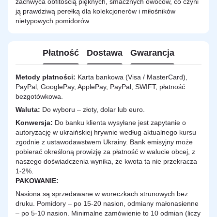
zachwyca obfitością pięknych, smacznych owoców, co czyni
ją prawdziwą perełką dla kolekcjonerów i miłośników
nietypowych pomidorów.
Płatność
Dostawa
Gwarancja
Metody płatności:
Karta bankowa (Visa / MasterCard),
PayPal, GooglePay, ApplePay, PayPal, SWIFT, płatność
bezgotówkowa.
Waluta:
Do wyboru – złoty, dolar lub euro.
Konwersja:
Do banku klienta wysyłane jest zapytanie o
autoryzację w ukraińskiej hrywnie według aktualnego kursu
zgodnie z ustawodawstwem Ukrainy. Bank emisyjny może
pobierać określoną prowizję za płatność w walucie obcej, z
naszego doświadczenia wynika, że kwota ta nie przekracza
1-2%.
PAKOWANIE:
Nasiona są sprzedawane w woreczkach strunowych bez
druku. Pomidory – po 15-20 nasion, odmiany małonasienne
– po 5-10 nasion. Minimalne zamówienie to 10 odmian (liczy