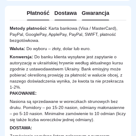
Płatność
Dostawa
Gwarancja
Metody płatności:
Karta bankowa (Visa / MasterCard),
PayPal, GooglePay, ApplePay, PayPal, SWIFT, płatność
bezgotówkowa.
Waluta:
Do wyboru – złoty, dolar lub euro.
Konwersja:
Do banku klienta wysyłane jest zapytanie o
autoryzację w ukraińskiej hrywnie według aktualnego kursu
zgodnie z ustawodawstwem Ukrainy. Bank emisyjny może
pobierać określoną prowizję za płatność w walucie obcej, z
naszego doświadczenia wynika, że kwota ta nie przekracza
1-2%.
PAKOWANIE:
Nasiona są sprzedawane w woreczkach strunowych bez
druku. Pomidory – po 15-20 nasion, odmiany małonasienne
– po 5-10 nasion. Minimalne zamówienie to 10 odmian (liczy
się także liczba woreczków jednej odmiany).
DOSTAWA
: