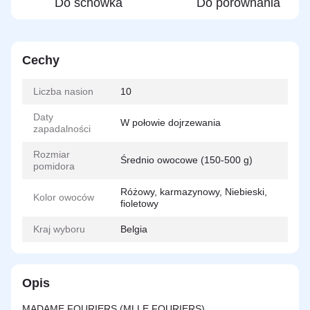
Do schowka
Do porównania
Cechy
Liczba nasion
10
Daty
W połowie dojrzewania
zapadalności
Rozmiar
Średnio owocowe (150-500 g)
pomidora
Różowy, karmazynowy, Niebieski,
Kolor owoców
fioletowy
Kraj wyboru
Belgia
Opis
MADAME FOURIERS (MLLE FOURIERS).