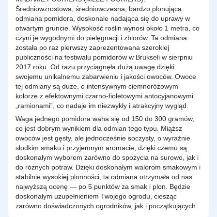
Średniowzrostowa, średniowczesna, bardzo plonująca
odmiana pomidora, doskonale nadająca się do uprawy w
otwartym gruncie. Wysokość roślin wynosi około 1 metra, co
czyni je wygodnymi do pielęgnacji i zbiorów. Ta odmiana
została po raz pierwszy zaprezentowana szerokiej
publiczności na festiwalu pomidorów w Brukseli w sierpniu
2017 roku. Od razu przyciągnęła dużą uwagę dzięki
swojemu unikalnemu zabarwieniu i jakości owoców. Owoce
tej odmiany są duże, o intensywnym ciemnoróżowym
kolorze z efektownymi czarno-fioletowymi antocyjanowymi
„ramionami”, co nadaje im niezwykły i atrakcyjny wygląd.
Waga jednego pomidora waha się od 150 do 300 gramów,
co jest dobrym wynikiem dla odmian tego typu. Miąższ
owoców jest gęsty, ale jednocześnie soczysty, o wyraźnie
słodkim smaku i przyjemnym aromacie, dzięki czemu są
doskonałym wyborem zarówno do spożycia na surowo, jak i
do różnych potraw. Dzięki doskonałym walorom smakowym i
stabilnie wysokiej plonności, ta odmiana otrzymała od nas
najwyższą ocenę — po 5 punktów za smak i plon. Będzie
doskonałym uzupełnieniem Twojego ogrodu, ciesząc
zarówno doświadczonych ogrodników, jak i początkujących.