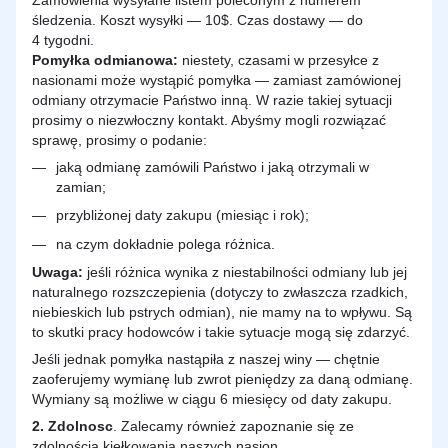
Zamówienia wysyłane listem poleconym z numerem
śledzenia. Koszt wysyłki — 10$. Czas dostawy — do
4 tygodni.
Pomyłka odmianowa:
niestety, czasami w przesyłce z
nasionami może wystąpić pomyłka — zamiast zamówionej
odmiany otrzymacie Państwo inną. W razie takiej sytuacji
prosimy o niezwłoczny kontakt. Abyśmy mogli rozwiązać
sprawę, prosimy o podanie:
jaką odmianę zamówili Państwo i jaką otrzymali w
zamian;
przybliżonej daty zakupu (miesiąc i rok);
na czym dokładnie polega różnica.
Uwaga:
jeśli różnica wynika z niestabilności odmiany lub jej
naturalnego rozszczepienia (dotyczy to zwłaszcza rzadkich,
niebieskich lub pstrych odmian), nie mamy na to wpływu. Są
to skutki pracy hodowców i takie sytuacje mogą się zdarzyć.
Jeśli jednak pomyłka nastąpiła z naszej winy — chętnie
zaoferujemy wymianę lub zwrot pieniędzy za daną odmianę.
Wymiany są możliwe w ciągu 6 miesięcy od daty zakupu.
2.
Zdolnosc
. Zalecamy również zapoznanie się ze
zdolnością kiełkowania naszych nasion.