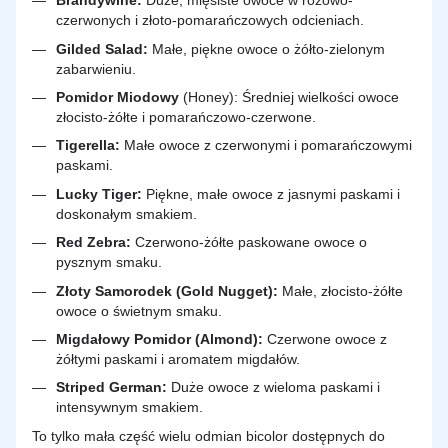
Brandywine:
Duże, mięsiste owoce w różowo-
czerwonych i złoto-pomarańczowych odcieniach.
Gilded Salad:
Małe, piękne owoce o żółto-zielonym
zabarwieniu.
Pomidor Miodowy
(Honey): Średniej wielkości owoce
złocisto-żółte i pomarańczowo-czerwone.
Tigerella:
Małe owoce z czerwonymi i pomarańczowymi
paskami.
Lucky Tiger:
Piękne, małe owoce z jasnymi paskami i
doskonałym smakiem.
Red Zebra:
Czerwono-żółte paskowane owoce o
pysznym smaku.
Złoty Samorodek (Gold Nugget):
Małe, złocisto-żółte
owoce o świetnym smaku.
Migdałowy Pomidor (Almond):
Czerwone owoce z
żółtymi paskami i aromatem migdałów.
Striped German:
Duże owoce z wieloma paskami i
intensywnym smakiem.
To tylko mała część wielu odmian bicolor dostępnych do