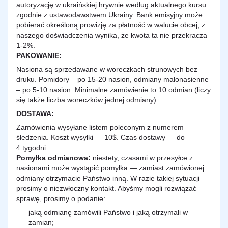
autoryzację w ukraińskiej hrywnie według aktualnego kursu
zgodnie z ustawodawstwem Ukrainy. Bank emisyjny może
pobierać określoną prowizję za płatność w walucie obcej, z
naszego doświadczenia wynika, że kwota ta nie przekracza
1-2%.
PAKOWANIE:
Nasiona są sprzedawane w woreczkach strunowych bez
druku. Pomidory – po 15-20 nasion, odmiany małonasienne
– po 5-10 nasion. Minimalne zamówienie to 10 odmian (liczy
się także liczba woreczków jednej odmiany).
DOSTAWA
:
Zamówienia wysyłane listem poleconym z numerem
śledzenia. Koszt wysyłki — 10$. Czas dostawy — do
4 tygodni.
Pomyłka odmianowa:
niestety, czasami w przesyłce z
nasionami może wystąpić pomyłka — zamiast zamówionej
odmiany otrzymacie Państwo inną. W razie takiej sytuacji
prosimy o niezwłoczny kontakt. Abyśmy mogli rozwiązać
sprawę, prosimy o podanie:
jaką odmianę zamówili Państwo i jaką otrzymali w
zamian;