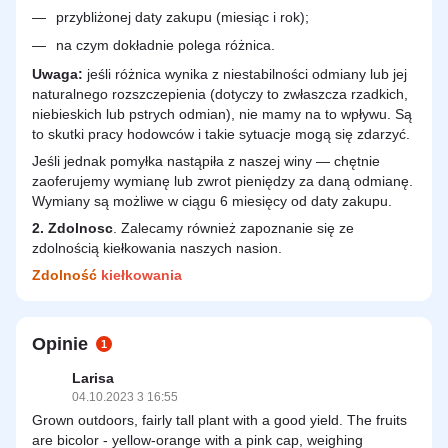
przybliżonej daty zakupu (miesiąc i rok);
na czym dokładnie polega różnica.
Uwaga:
jeśli różnica wynika z niestabilności odmiany lub jej
naturalnego rozszczepienia (dotyczy to zwłaszcza rzadkich,
niebieskich lub pstrych odmian), nie mamy na to wpływu. Są
to skutki pracy hodowców i takie sytuacje mogą się zdarzyć.
Jeśli jednak pomyłka nastąpiła z naszej winy — chętnie
zaoferujemy wymianę lub zwrot pieniędzy za daną odmianę.
Wymiany są możliwe w ciągu 6 miesięcy od daty zakupu.
2.
Zdolnosc
. Zalecamy również zapoznanie się ze
zdolnością kiełkowania naszych nasion.
Zdolność
kiełkowania
Opinie
1
Larisa
04.10.2023 3 16:55
Grown outdoors, fairly tall plant with a good yield. The fruits
are bicolor - yellow-orange with a pink cap, weighing