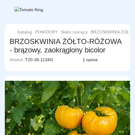
Katalog
POMIDORY
Nisko rosnący
BRZOSKWINIA ŻÓŁTO
BRZOSKWINIA ŻÓŁTO-RÓŻOWA
- brązowy, zaokrąglony bicolor
Artykuł:
T20-38-1134G
1 opinia