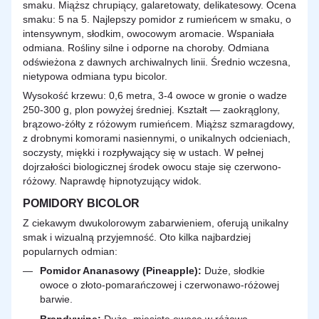
smaku. Miąższ chrupiący, galaretowaty, delikatesowy. Ocena
smaku: 5 na 5. Najlepszy pomidor z rumieńcem w
smaku
, o
intensywnym, słodkim, owocowym aromacie. Wspaniała
odmiana. Rośliny silne i odporne na choroby. Odmiana
odświeżona z dawnych archiwalnych linii. Średnio wczesna,
nietypowa odmiana typu bicolor.
Wysokość krzewu: 0,6 metra, 3-4 owoce w gronie o wadze
250-300 g, plon powyżej średniej. Kształt — zaokrąglony,
brązowo-żółty z różowym rumieńcem. Miąższ szmaragdowy,
z drobnymi komorami nasiennymi, o unikalnych odcieniach,
soczysty, miękki i rozpływający się w ustach. W pełnej
dojrzałości biologicznej środek owocu staje się czerwono-
różowy. Naprawdę hipnotyzujący widok.
POMIDORY BICOLOR
Z ciekawym dwukolorowym zabarwieniem, oferują unikalny
smak
i wizualną przyjemność. Oto kilka najbardziej
popularnych odmian:
Pomidor Ananasowy (Pineapple):
Duże, słodkie
owoce o złoto-pomarańczowej i czerwonawo-różowej
barwie.