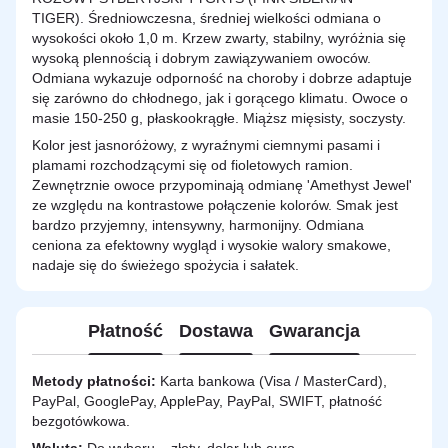
TIGER). Średniowczesna, średniej wielkości odmiana o
wysokości około 1,0 m. Krzew zwarty, stabilny, wyróżnia się
wysoką plennością i dobrym zawiązywaniem owoców.
Odmiana wykazuje odporność na choroby i dobrze adaptuje
się zarówno do chłodnego, jak i gorącego klimatu. Owoce o
masie 150-250 g, płaskookrągłe. Miąższ mięsisty, soczysty.
Kolor jest jasnoróżowy, z wyraźnymi ciemnymi pasami i
plamami rozchodzącymi się od fioletowych ramion.
Zewnętrznie owoce przypominają odmianę 'Amethyst Jewel'
ze względu na kontrastowe połączenie kolorów. Smak jest
bardzo przyjemny, intensywny, harmonijny. Odmiana
ceniona za efektowny wygląd i wysokie walory smakowe,
nadaje się do świeżego spożycia i sałatek.
Płatność
Dostawa
Gwarancja
Metody płatności:
Karta bankowa (Visa / MasterCard),
PayPal, GooglePay, ApplePay, PayPal, SWIFT, płatność
bezgotówkowa.