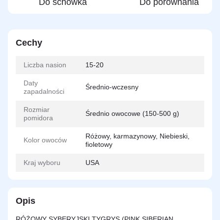
Do schowka
Do porównania
Cechy
Liczba nasion
15-20
Daty
Średnio-wczesny
zapadalności
Rozmiar
Średnio owocowe (150-500 g)
pomidora
Różowy, karmazynowy, Niebieski,
Kolor owoców
fioletowy
Kraj wyboru
USA
Opis
RÓŻOWY SYBERYJSKI TYGRYS (PINK SIBERIAN