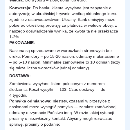
Waluta:
Do wyboru – złoty, dolar lub euro.
Konwersja:
Do banku klienta wysyłane jest zapytanie o
autoryzację w ukraińskiej hrywnie według aktualnego kursu
zgodnie z ustawodawstwem Ukrainy. Bank emisyjny może
pobierać określoną prowizję za płatność w walucie obcej, z
naszego doświadczenia wynika, że kwota ta nie przekracza
1-2%.
PAKOWANIE:
Nasiona są sprzedawane w woreczkach strunowych bez
druku. Pomidory – po 15-20 nasion, odmiany małonasienne
– po 5-10 nasion. Minimalne zamówienie to 10 odmian (liczy
się także liczba woreczków jednej odmiany).
DOSTAWA
:
Zamówienia wysyłane listem poleconym z numerem
śledzenia. Koszt wysyłki — 10$. Czas dostawy — do
4 tygodni.
Pomyłka odmianowa:
niestety, czasami w przesyłce z
nasionami może wystąpić pomyłka — zamiast zamówionej
odmiany otrzymacie Państwo inną. W razie takiej sytuacji
prosimy o niezwłoczny kontakt. Abyśmy mogli rozwiązać
sprawę, prosimy o podanie: