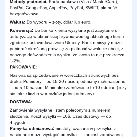
Metody płatności:
Karta bankowa (Visa / MasterCard),
PayPal, GooglePay, ApplePay, PayPal, SWIFT, płatność
bezgotówkowa.
Waluta:
Do wyboru – złoty, dolar lub euro.
Konwersja:
Do banku klienta wysyłane jest zapytanie o
autoryzację w ukraińskiej hrywnie według aktualnego kursu
zgodnie z ustawodawstwem Ukrainy. Bank emisyjny może
pobierać określoną prowizję za płatność w walucie obcej, z
naszego doświadczenia wynika, że kwota ta nie przekracza
1-2%.
PAKOWANIE:
Nasiona są sprzedawane w woreczkach strunowych bez
druku. Pomidory – po 15-20 nasion, odmiany małonasienne
– po 5-10 nasion. Minimalne zamówienie to 10 odmian (liczy
się także liczba woreczków jednej odmiany).
DOSTAWA
:
Zamówienia wysyłane listem poleconym z numerem
śledzenia. Koszt wysyłki — 10$. Czas dostawy — do
4 tygodni.
Pomyłka odmianowa:
niestety, czasami w przesyłce z
nasionami może wystąpić pomyłka — zamiast zamówionej