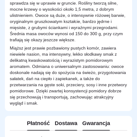
sprawdza się w uprawie w gruncie. Rośliny tworzą silne,
mocne krzewy o wysokości około 1,5 metra, z dobrym
ulistnieniem. Owoce są duże, o intensywnie różowej barwie,
oryginalnym gruszkowatym kształcie, bardzo jędrne i
mięsiste, z grubymi ściankami i wyraźnymi przegrodami.
Średnia masa owoców wynosi od 150 do 300 g, przy czym
trafiają się okazy jeszcze większe.
Miąższ jest prawie pozbawiony pustych komór, zawiera
niewiele nasion, ma intensywny, lekko słodkawy smak z
delikatną kwaskowatością i wyrazistym pomidorowym
aromatem. Odmiana o uniwersalnym zastosowaniu: owoce
doskonale nadają się do spożycia na świeżo, przygotowania
sałatek, dań na ciepło i zapiekanek, a także do
przetwarzania na gęste soki, przeciery, sosy i inne przetwory
pomidorowe. Dzięki zwartej konsystencji pomidory dobrze
się przechowują i transportują, zachowując atrakcyjny
wygląd i smak.
Płatność
Dostawa
Gwarancja