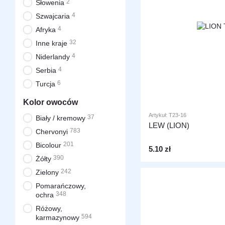
2
Słowenia
4
Szwajcaria
4
Afryka
32
Inne kraje
4
Niderlandy
4
Serbia
6
Turcja
Kolor owoców
Artykuł: T23-16
37
Biały / kremowy
LEW (LION)
783
Chervonyi
201
Bicolour
5.10 zł
390
Żółty
242
Zielony
Pomarańczowy,
348
ochra
Różowy,
594
karmazynowy