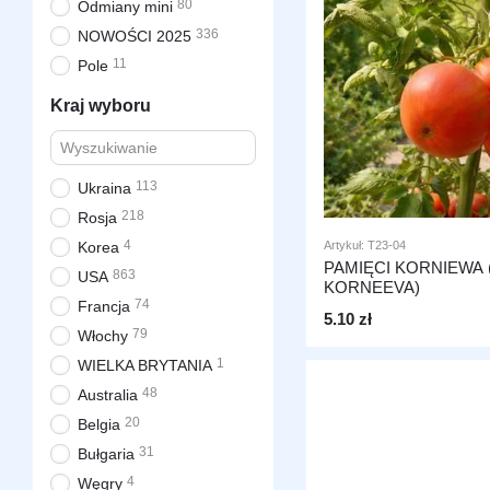
80
Odmiany mini
336
NOWOŚCI 2025
11
Pole
Kraj wyboru
113
Ukraina
218
Rosja
4
Artykuł: T23-04
Korea
PAMIĘCI KORNIEWA 
863
USA
KORNEEVA)
74
Francja
5.10 zł
79
Włochy
1
WIELKA BRYTANIA
48
Australia
20
Belgia
31
Bułgaria
4
Węgry