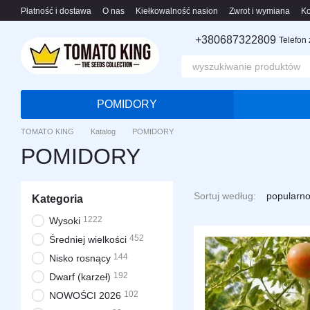
Przejdź do głównej treści
Płatność i dostawa
O nas
Kiełkowalność nasion
Zwrot i wymiana
Ko
+380687322809
Telefon
POMIDORY
TOMATO KING
Katalog
POMIDORY
POMIDORY
Sortuj według:
popularno
Kategoria
1222
Wysoki
452
Średniej wielkości
144
Nisko rosnący
192
Dwarf (karzeł)
102
NOWOŚCI 2026