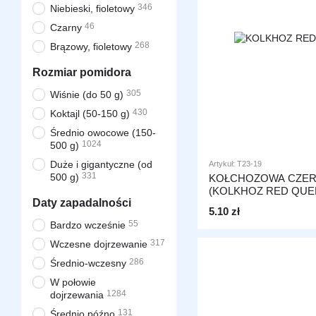
346
Niebieski, fioletowy
46
Czarny
268
Brązowy, fioletowy
Rozmiar pomidora
305
Wiśnie (do 50 g)
430
Koktajl (50-150 g)
Średnio owocowe (150-
1024
500 g)
Duże i gigantyczne (od
Artykuł: T23-19
331
500 g)
KOŁCHOZOWA CZE
(KOLKHOZ RED QUE
Daty zapadalności
5.10 zł
55
Bardzo wcześnie
317
Wczesne dojrzewanie
286
Średnio-wczesny
W połowie
1284
dojrzewania
131
Średnio późno