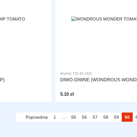
Artykuł: T23-32-1420
P)
DIWO-DIWNE (WONDROUS WOND
5.10 zł
Poprzednia
1
...
55
56
57
58
59
60