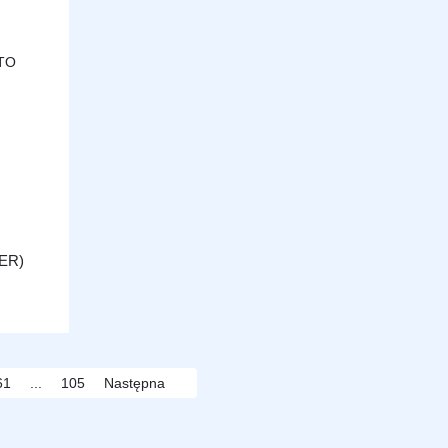
ER)
61
...
105
Następna