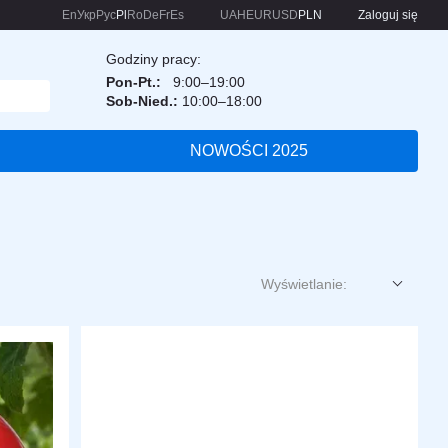
En
Укр
Рус
Pl
Ro
De
Fr
Es
UAH
EUR
USD
PLN
Zaloguj się
Godziny pracy:
Pon-Pt.:
9:00–19:00
Sob-Nied.:
10:00–18:00
NOWOŚCI 2025
Wyświetlanie: