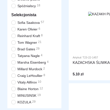
18
Spóźnialscy
Selekcjonista
57
Sofia Saakova
6
Karen Olivier
8
Reinhard Kraft
21
Tom Wagner
29
Brad Gates
4
Tatyana Nagle
Artykuł: T23-22-1457
4
Marsha Eisenberg
KAZACHSKA ŚLIWKA
2
Millard Murdock
5.10 zł
8
Craig LeHoullier
10
Vitaly Alifirov
12
Blaine Horton
19
MINUSINSK
29
KOZULA