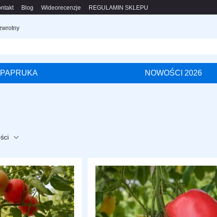
ntakt
Blog
Wideorecenzje
REGULAMIN SKLEPU
 zwrotny
PAPRUKA
NOWOŚCI 2026
ści