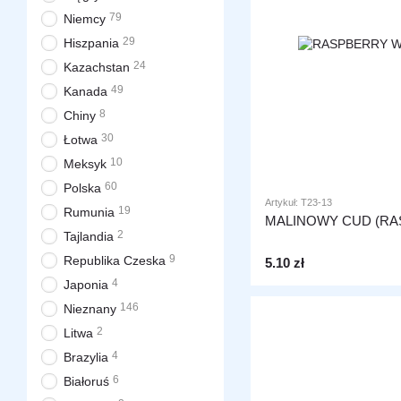
79
Niemcy
29
Hiszpania
24
Kazachstan
49
Kanada
8
Chiny
30
Łotwa
10
Meksyk
60
Polska
Artykuł: T23-13
19
Rumunia
MALINOWY CUD (R
2
Tajlandia
9
Republika Czeska
5.10 zł
4
Japonia
146
Nieznany
2
Litwa
4
Brazylia
6
Białoruś