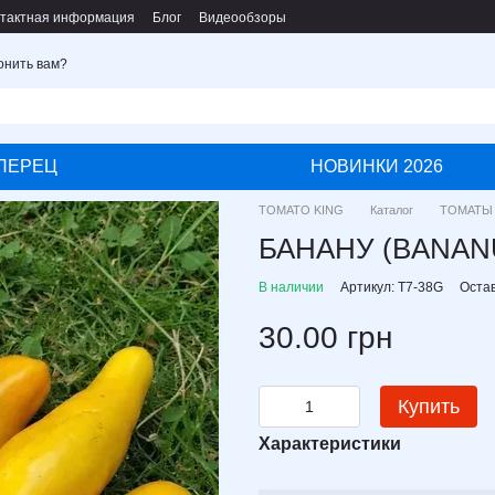
тактная информация
Блог
Видеообзоры
онить вам?
ПЕРЕЦ
НОВИНКИ 2026
TOMATO KING
Каталог
ТОМАТЫ
БАНАНУ (BANAN
В наличии
Артикул: T7-38G
Оста
30.00 грн
Купить
Характеристики