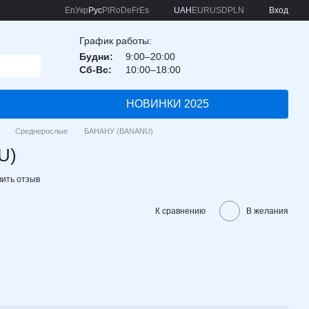
En
Укр
Рус
Pl
Ro
De
Fr
Es
UAH
EUR
USD
PLN
Вход
График работы:
Будни:
9:00–20:00
Сб-Вс:
10:00–18:00
НОВИНКИ 2025
Среднерослые
БАНАНУ (BANANU)
U)
вить отзыв
К сравнению
В желания