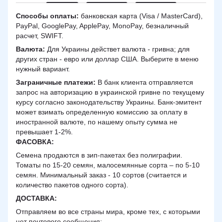
Способы оплаты:
банковская карта (Visa / MasterCard),
PayPal, GooglePay, ApplePay, MonoPay, безналичный
расчет, SWIFT.
Валюта:
Для Украины действет валюта - гривна; для
других стран - евро или доллар США. Выберите в меню
нужный вариант.
Заграничные платежи:
В банк клиента отправляется
запрос на авторизацию в украинской гривне по текущему
курсу согласно законодательству Украины. Банк-эмитент
может взимать определенную комиссию за оплату в
иностранной валюте, по нашему опыту сумма не
превышает 1-2%.
ФАСОВКА:
Семена продаются в зип-пакетах без полиграфии.
Томаты по 15-20 семян, малосемянные сорта – по 5-10
семян. Минимальный заказ - 10 сортов (считается и
количество пакетов одного сорта).
ДОСТАВКА
:
Отправляем во все страны мира, кроме тех, с которыми
нет почтового сообщения: