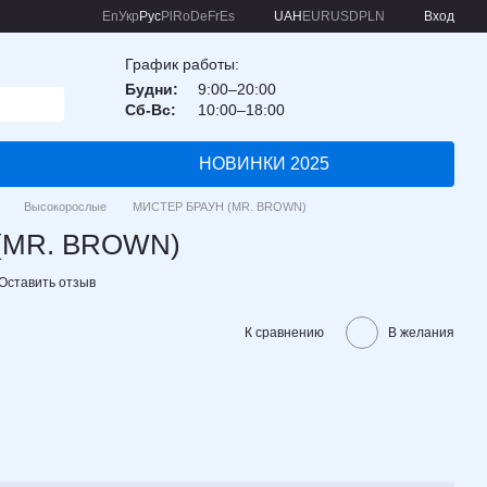
En
Укр
Рус
Pl
Ro
De
Fr
Es
UAH
EUR
USD
PLN
Вход
График работы:
Будни:
9:00–20:00
Сб-Вс:
10:00–18:00
НОВИНКИ 2025
Высокорослые
МИСТЕР БРАУН (MR. BROWN)
(MR. BROWN)
Оставить отзыв
К сравнению
В желания