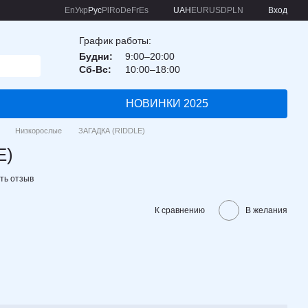
En
Укр
Рус
Pl
Ro
De
Fr
Es
UAH
EUR
USD
PLN
Вход
График работы:
Будни:
9:00–20:00
Сб-Вс:
10:00–18:00
НОВИНКИ 2025
Низкорослые
ЗАГАДКА (RIDDLE)
E)
ть отзыв
К сравнению
В желания