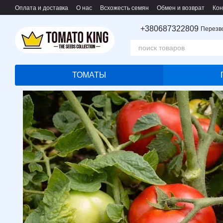
Перейти к основному контенту
Оплата и доставка
О нас
Всхожесть семян
Обмен и возврат
Кон
Пользовательское соглашение
+380687322809
Перезв
ТОМАТЫ