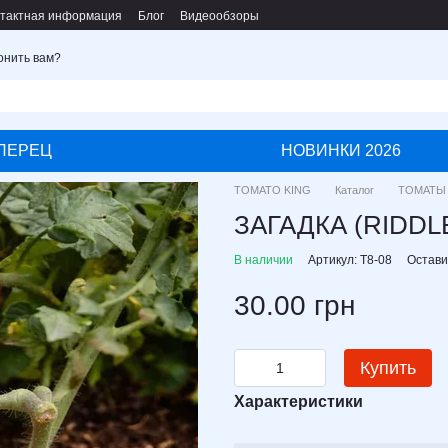
тактная информация
Блог
Видеообзоры
онить вам?
ПЕРЕЦ
НОВИНКИ 2026
TOMATO KING
Каталог
ТОМАТЫ
ЗАГАДКА (RIDDL
В наличии
Артикул: T8-08
Остави
30.00 грн
Купить
Характеристики