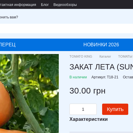
тактная информация
Блог
Видеообзоры
онить вам?
ПЕРЕЦ
НОВИНКИ 2026
TOMATO KING
Каталог
ТОМАТЫ
ЗАКАТ ЛЕТА (S
В наличии
Артикул: T18-21
Остав
30.00 грн
Купить
Характеристики