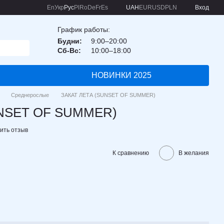
En
Укр
Рус
Pl
Ro
De
Fr
Es
UAH
EUR
USD
PLN
Вход
График работы:
Будни:
9:00–20:00
Сб-Вс:
10:00–18:00
НОВИНКИ 2025
Среднерослые
ЗАКАТ ЛЕТА (SUNSET OF SUMMER)
UNSET OF SUMMER)
ить отзыв
К сравнению
В желания