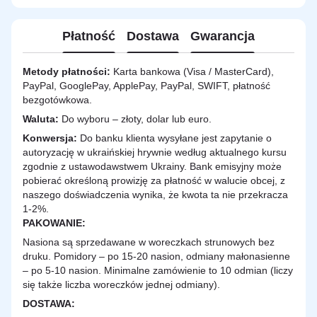
Płatność
Dostawa
Gwarancja
Metody płatności:
Karta bankowa (Visa / MasterCard),
PayPal, GooglePay, ApplePay, PayPal, SWIFT, płatność
bezgotówkowa.
Waluta:
Do wyboru – złoty, dolar lub euro.
Konwersja:
Do banku klienta wysyłane jest zapytanie o
autoryzację w ukraińskiej hrywnie według aktualnego kursu
zgodnie z ustawodawstwem Ukrainy. Bank emisyjny może
pobierać określoną prowizję za płatność w walucie obcej, z
naszego doświadczenia wynika, że kwota ta nie przekracza
1-2%.
PAKOWANIE:
Nasiona są sprzedawane w woreczkach strunowych bez
druku. Pomidory – po 15-20 nasion, odmiany małonasienne
– po 5-10 nasion. Minimalne zamówienie to 10 odmian (liczy
się także liczba woreczków jednej odmiany).
DOSTAWA
: