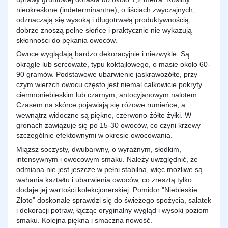
nieokreślone (indeterminantne), o liściach zwyczajnych,
odznaczają się wysoką i długotrwałą produktywnością,
dobrze znoszą pełne słońce i praktycznie nie wykazują
skłonności do pękania owoców.
Owoce wyglądają bardzo dekoracyjnie i niezwykle. Są
okrągłe lub sercowate, typu koktajlowego, o masie około 60-
90 gramów. Podstawowe ubarwienie jaskrawożółte, przy
czym wierzch owocu często jest niemal całkowicie pokryty
ciemnoniebieskim lub czarnym, antocyjanowym nalotem.
Czasem na skórce pojawiają się różowe rumieńce, a
wewnątrz widoczne są piękne, czerwono-żółte żyłki. W
gronach zawiązuje się po 15-30 owoców, co czyni krzewy
szczególnie efektownymi w okresie owocowania.
Miąższ soczysty, dwubarwny, o wyraźnym, słodkim,
intensywnym i owocowym smaku. Należy uwzględnić, że
odmiana nie jest jeszcze w pełni stabilna, więc możliwe są
wahania kształtu i ubarwienia owoców, co zresztą tylko
dodaje jej wartości kolekcjonerskiej. Pomidor "Niebieskie
Złoto" doskonale sprawdzi się do świeżego spożycia, sałatek
i dekoracji potraw, łącząc oryginalny wygląd i wysoki poziom
smaku. Kolejna piękna i smaczna nowość.