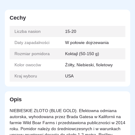
Cechy
Liczba nasion
15-20
Daty zapadalności
W połowie dojrzewania
Rozmiar pomidora
Koktajl (50-150 g)
Kolor owoców
Żółty, Niebieski, fioletowy
Kraj wyboru
USA
Opis
NIEBIESKIE ZŁOTO (BLUE GOLD). Efektowna odmiana
autorska, wyhodowana przez Brada Gatesa w Kalifornii na
farmie Wild Boar Farms i przedstawiona publiczności w 2014
roku. Pomidor należy do średniowczesnych i w warunkach
uprawy gruntowej dorasta do około 1,2 metra. Rośliny