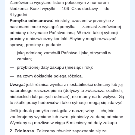
Zamówienia wysyłane listem poleconym z numerem
śledzenia. Koszt wysyłki — 10$. Czas dostawy — do
4 tygodni.
Pomyłka odmianowa:
niestety, czasami w przesyłce z
nasionami może wystąpić pomyłka — zamiast zamówionej
odmiany otrzymacie Państwo inną. W razie takiej sytuacji
prosimy o niezwłoczny kontakt. Abyśmy mogli rozwiązać
sprawę, prosimy o podanie:
jaką odmianę zamówili Państwo i jaką otrzymali w
zamian;
przybliżonej daty zakupu (miesiąc i rok);
na czym dokładnie polega różnica.
Uwaga:
jeśli różnica wynika z niestabilności odmiany lub jej
naturalnego rozszczepienia (dotyczy to zwłaszcza rzadkich,
niebieskich lub pstrych odmian), nie mamy na to wpływu. Są
to skutki pracy hodowców i takie sytuacje mogą się zdarzyć.
Jeśli jednak pomyłka nastąpiła z naszej winy — chętnie
zaoferujemy wymianę lub zwrot pieniędzy za daną odmianę.
Wymiany są możliwe w ciągu 6 miesięcy od daty zakupu.
2.
Zdolnosc
. Zalecamy również zapoznanie się ze