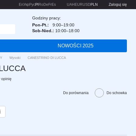
En
Укр
Рус
Pl
Ro
De
Fr
Es
UAH
EUR
USD
PLN
Zaloguj się
Godziny pracy:
Pon-Pt.:
9:00–19:00
Sob-Nied.:
10:00–18:00
NOWOŚCI 2025
Y
Wysoki
CANESTRINO DI LUCCA
 LUCCA
 opinię
Do porównania
Do schowka
i