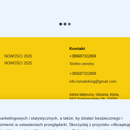
Kontakt
NOWOŚCI 2026
+380687322809
NOWOŚCI 2025
Telefon zwrotny
+380687322809
info.tomatoking@gmail.com
Adres faktyczny: Ukraina, Kijów,
56/2 Vyshgorodska Str., 02000
Dojazd
marketingowych i statystycznych, a także, by działać bezpiecznego i
zmienić w ustawieniach przeglądarki. Skorzystaj z przycisku «Akceptuj