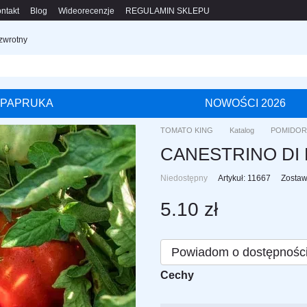
ntakt
Blog
Wideorecenzje
REGULAMIN SKLEPU
 zwrotny
PAPRUKA
NOWOŚCI 2026
TOMATO KING
Katalog
POMIDOR
CANESTRINO DI
Niedostępny
Artykuł: 11667
Zostaw
5.10 zł
Powiadom o dostępnośc
Cechy