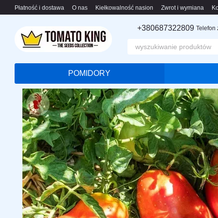
Przejdź do głównej treści
Płatność i dostawa
O nas
Kiełkowalność nasion
Zwrot i wymiana
Ko
+380687322809
Telefon
POMIDORY