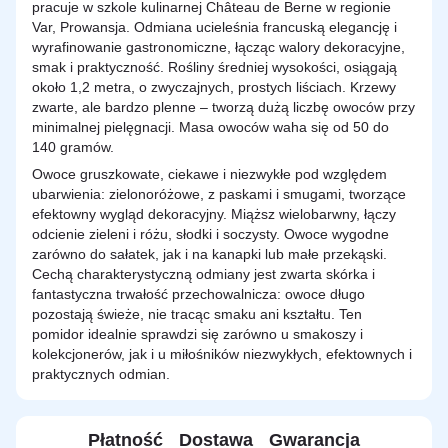
pracuje w szkole kulinarnej Château de Berne w regionie
Var, Prowansja. Odmiana ucieleśnia francuską elegancję i
wyrafinowanie gastronomiczne, łącząc walory dekoracyjne,
smak i praktyczność. Rośliny średniej wysokości, osiągają
około 1,2 metra, o zwyczajnych, prostych liściach. Krzewy
zwarte, ale bardzo plenne – tworzą dużą liczbę owoców przy
minimalnej pielęgnacji. Masa owoców waha się od 50 do
140 gramów.
Owoce gruszkowate, ciekawe i niezwykłe pod względem
ubarwienia: zielonoróżowe, z paskami i smugami, tworzące
efektowny wygląd dekoracyjny. Miąższ wielobarwny, łączy
odcienie zieleni i różu, słodki i soczysty. Owoce wygodne
zarówno do sałatek, jak i na kanapki lub małe przekąski.
Cechą charakterystyczną odmiany jest zwarta skórka i
fantastyczna trwałość przechowalnicza: owoce długo
pozostają świeże, nie tracąc smaku ani kształtu. Ten
pomidor idealnie sprawdzi się zarówno u smakoszy i
kolekcjonerów, jak i u miłośników niezwykłych, efektownych i
praktycznych odmian.
Płatność
Dostawa
Gwarancja