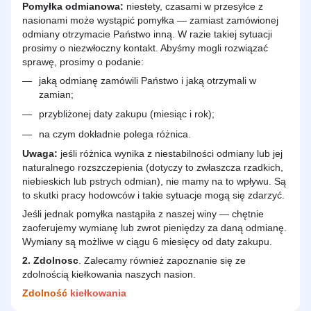
Pomyłka odmianowa:
niestety, czasami w przesyłce z
nasionami może wystąpić pomyłka — zamiast zamówionej
odmiany otrzymacie Państwo inną. W razie takiej sytuacji
prosimy o niezwłoczny kontakt. Abyśmy mogli rozwiązać
sprawę, prosimy o podanie:
jaką odmianę zamówili Państwo i jaką otrzymali w
zamian;
przybliżonej daty zakupu (miesiąc i rok);
na czym dokładnie polega różnica.
Uwaga:
jeśli różnica wynika z niestabilności odmiany lub jej
naturalnego rozszczepienia (dotyczy to zwłaszcza rzadkich,
niebieskich lub pstrych odmian), nie mamy na to wpływu. Są
to skutki pracy hodowców i takie sytuacje mogą się zdarzyć.
Jeśli jednak pomyłka nastąpiła z naszej winy — chętnie
zaoferujemy wymianę lub zwrot pieniędzy za daną odmianę.
Wymiany są możliwe w ciągu 6 miesięcy od daty zakupu.
2.
Zdolnosc
. Zalecamy również zapoznanie się ze
zdolnością kiełkowania naszych nasion.
Zdolność
kiełkowania