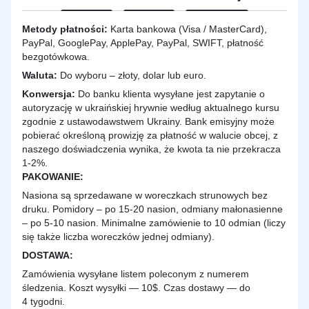
Metody płatności:
Karta bankowa (Visa / MasterCard),
PayPal, GooglePay, ApplePay, PayPal, SWIFT, płatność
bezgotówkowa.
Waluta:
Do wyboru – złoty, dolar lub euro.
Konwersja:
Do banku klienta wysyłane jest zapytanie o
autoryzację w ukraińskiej hrywnie według aktualnego kursu
zgodnie z ustawodawstwem Ukrainy. Bank emisyjny może
pobierać określoną prowizję za płatność w walucie obcej, z
naszego doświadczenia wynika, że kwota ta nie przekracza
1-2%.
PAKOWANIE:
Nasiona są sprzedawane w woreczkach strunowych bez
druku. Pomidory – po 15-20 nasion, odmiany małonasienne
– po 5-10 nasion. Minimalne zamówienie to 10 odmian (liczy
się także liczba woreczków jednej odmiany).
DOSTAWA
:
Zamówienia wysyłane listem poleconym z numerem
śledzenia. Koszt wysyłki — 10$. Czas dostawy — do
4 tygodni.