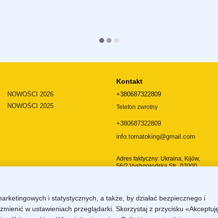
Kontakt
NOWOŚCI 2026
+380687322809
NOWOŚCI 2025
Telefon zwrotny
+380687322809
info.tomatoking@gmail.com
Adres faktyczny: Ukraina, Kijów,
56/2 Vyshgorodska Str., 02000
Dojazd
marketingowych i statystycznych, a także, by działać bezpiecznego i
zmienić w ustawieniach przeglądarki. Skorzystaj z przycisku «Akceptuj