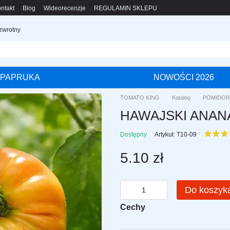
ntakt
Blog
Wideorecenzje
REGULAMIN SKLEPU
 zwrotny
PAPRUKA
NOWOŚCI 2026
TOMATO KING
Katalog
POMIDOR
HAWAJSKI ANANAS 
Dostępny
Artykuł: T10-09
5.10 zł
Do koszyk
Cechy