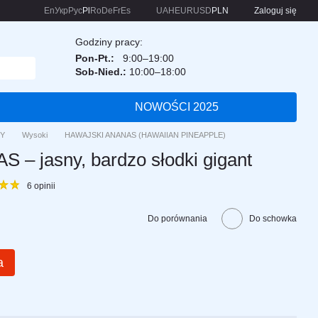
En
Укр
Рус
Pl
Ro
De
Fr
Es
UAH
EUR
USD
PLN
Zaloguj się
Godziny pracy:
Pon-Pt.:
9:00–19:00
Sob-Nied.:
10:00–18:00
NOWOŚCI 2025
Y
Wysoki
HAWAJSKI ANANAS (HAWAIIAN PINEAPPLE)
– jasny, bardzo słodki gigant
6 opinii
Do porównania
Do schowka
a