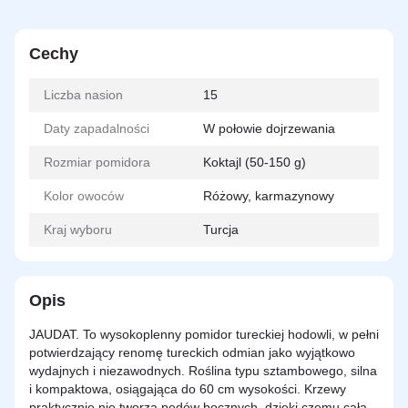
Cechy
Liczba nasion
15
Daty zapadalności
W połowie dojrzewania
Rozmiar pomidora
Koktajl (50-150 g)
Kolor owoców
Różowy, karmazynowy
Kraj wyboru
Turcja
Opis
JAUDAT. To wysokoplenny pomidor tureckiej hodowli, w pełni
potwierdzający renomę tureckich odmian jako wyjątkowo
wydajnych i niezawodnych. Roślina typu sztambowego, silna
i kompaktowa, osiągająca do 60 cm wysokości. Krzewy
praktycznie nie tworzą pędów bocznych, dzięki czemu cała