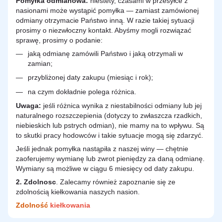
Pomyłka odmianowa:
niestety, czasami w przesyłce z
nasionami może wystąpić pomyłka — zamiast zamówionej
odmiany otrzymacie Państwo inną. W razie takiej sytuacji
prosimy o niezwłoczny kontakt. Abyśmy mogli rozwiązać
sprawę, prosimy o podanie:
jaką odmianę zamówili Państwo i jaką otrzymali w
zamian;
przybliżonej daty zakupu (miesiąc i rok);
na czym dokładnie polega różnica.
Uwaga:
jeśli różnica wynika z niestabilności odmiany lub jej
naturalnego rozszczepienia (dotyczy to zwłaszcza rzadkich,
niebieskich lub pstrych odmian), nie mamy na to wpływu. Są
to skutki pracy hodowców i takie sytuacje mogą się zdarzyć.
Jeśli jednak pomyłka nastąpiła z naszej winy — chętnie
zaoferujemy wymianę lub zwrot pieniędzy za daną odmianę.
Wymiany są możliwe w ciągu 6 miesięcy od daty zakupu.
2.
Zdolnosc
. Zalecamy również zapoznanie się ze
zdolnością kiełkowania naszych nasion.
Zdolność
kiełkowania