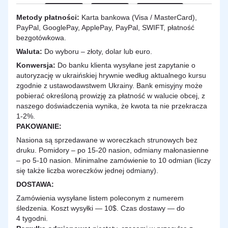
Metody płatności:
Karta bankowa (Visa / MasterCard),
PayPal, GooglePay, ApplePay, PayPal, SWIFT, płatność
bezgotówkowa.
Waluta:
Do wyboru – złoty, dolar lub euro.
Konwersja:
Do banku klienta wysyłane jest zapytanie o
autoryzację w ukraińskiej hrywnie według aktualnego kursu
zgodnie z ustawodawstwem Ukrainy. Bank emisyjny może
pobierać określoną prowizję za płatność w walucie obcej, z
naszego doświadczenia wynika, że kwota ta nie przekracza
1-2%.
PAKOWANIE:
Nasiona są sprzedawane w woreczkach strunowych bez
druku. Pomidory – po 15-20 nasion, odmiany małonasienne
– po 5-10 nasion. Minimalne zamówienie to 10 odmian (liczy
się także liczba woreczków jednej odmiany).
DOSTAWA
:
Zamówienia wysyłane listem poleconym z numerem
śledzenia. Koszt wysyłki — 10$. Czas dostawy — do
4 tygodni.