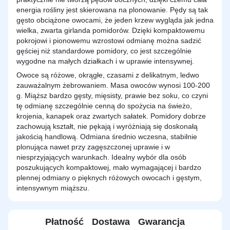
energia rośliny jest skierowana na plonowanie. Pędy są tak
gęsto obciążone owocami, że jeden krzew wygląda jak jedna
wielka, zwarta girlanda pomidorów. Dzięki kompaktowemu
pokrojowi i pionowemu wzrostowi odmianę można sadzić
gęściej niż standardowe pomidory, co jest szczególnie
wygodne na małych działkach i w uprawie intensywnej.
Owoce są różowe, okrągłe, czasami z delikatnym, ledwo
zauważalnym żebrowaniem. Masa owoców wynosi 100-200
g. Miąższ bardzo gęsty, mięsisty, prawie bez soku, co czyni
tę odmianę szczególnie cenną do spożycia na świeżo,
krojenia, kanapek oraz zwartych sałatek. Pomidory dobrze
zachowują kształt, nie pękają i wyróżniają się doskonałą
jakością handlową. Odmiana średnio wczesna, stabilnie
plonująca nawet przy zagęszczonej uprawie i w
niesprzyjających warunkach. Idealny wybór dla osób
poszukujących kompaktowej, mało wymagającej i bardzo
plennej odmiany o pięknych różowych owocach i gęstym,
intensywnym miąższu.
Płatność
Dostawa
Gwarancja