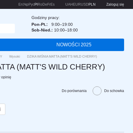
En
Укр
Рус
Pl
Ro
De
Fr
Es
UAH
EUR
USD
PLN
Zaloguj się
Godziny pracy:
Pon-Pt.:
9:00–19:00
Sob-Nied.:
10:00–18:00
NOWOŚCI 2025
Y
Wysoki
DZIKA WIŚNIA MATTA (MATT'S WILD CHERRY)
ATTA (MATT'S WILD CHERRY)
 opinię
Do porównania
Do schowka
i