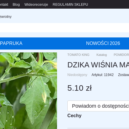
ntakt
Blog
Wideorecenzje
REGULAMIN SKLEPU
 zwrotny
PAPRUKA
NOWOŚCI 2026
TOMATO KING
Katalog
POMIDOR
DZIKA WIŚNIA M
Niedostępny
Artykuł: 11942
Zostaw
5.10 zł
Powiadom o dostępnośc
Cechy