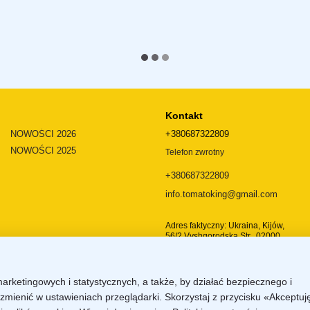
Kontakt
NOWOŚCI 2026
+380687322809
NOWOŚCI 2025
Telefon zwrotny
+380687322809
info.tomatoking@gmail.com
Adres faktyczny: Ukraina, Kijów,
56/2 Vyshgorodska Str., 02000
Dojazd
marketingowych i statystycznych, a także, by działać bezpiecznego i
zmienić w ustawieniach przeglądarki. Skorzystaj z przycisku «Akceptuj