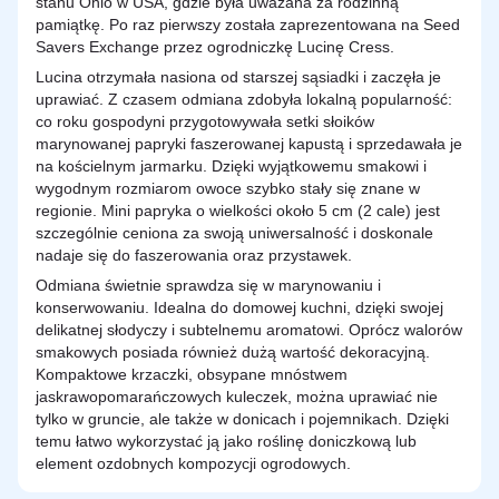
stanu Ohio w USA, gdzie była uważana za rodzinną
pamiątkę. Po raz pierwszy została zaprezentowana na Seed
Savers Exchange przez ogrodniczkę Lucinę Cress.
Lucina otrzymała nasiona od starszej sąsiadki i zaczęła je
uprawiać. Z czasem odmiana zdobyła lokalną popularność:
co roku gospodyni przygotowywała setki słoików
marynowanej papryki faszerowanej kapustą i sprzedawała je
na kościelnym jarmarku. Dzięki wyjątkowemu smakowi i
wygodnym rozmiarom owoce szybko stały się znane w
regionie. Mini papryka o wielkości około 5 cm (2 cale) jest
szczególnie ceniona za swoją uniwersalność i doskonale
nadaje się do faszerowania oraz przystawek.
Odmiana świetnie sprawdza się w marynowaniu i
konserwowaniu. Idealna do domowej kuchni, dzięki swojej
delikatnej słodyczy i subtelnemu aromatowi. Oprócz walorów
smakowych posiada również dużą wartość dekoracyjną.
Kompaktowe krzaczki, obsypane mnóstwem
jaskrawopomarańczowych kuleczek, można uprawiać nie
tylko w gruncie, ale także w donicach i pojemnikach. Dzięki
temu łatwo wykorzystać ją jako roślinę doniczkową lub
element ozdobnych kompozycji ogrodowych.