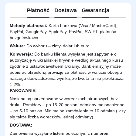
Płatność
Dostawa
Gwarancja
Metody płatności:
Karta bankowa (Visa / MasterCard),
PayPal, GooglePay, ApplePay, PayPal, SWIFT, płatność
bezgotówkowa.
Waluta:
Do wyboru – złoty, dolar lub euro.
Konwersja:
Do banku klienta wysyłane jest zapytanie o
autoryzację w ukraińskiej hrywnie według aktualnego kursu
zgodnie z ustawodawstwem Ukrainy. Bank emisyjny może
pobierać określoną prowizję za płatność w walucie obcej, z
naszego doświadczenia wynika, że kwota ta nie przekracza
1-2%.
PAKOWANIE:
Nasiona są sprzedawane w woreczkach strunowych bez
druku. Pomidory – po 15-20 nasion, odmiany małonasienne
– po 5-10 nasion. Minimalne zamówienie to 10 odmian (liczy
się także liczba woreczków jednej odmiany).
DOSTAWA
:
Zamówienia wysyłane listem poleconym z numerem