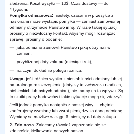
śledzenia. Koszt wysyłki — 10$. Czas dostawy — do
4 tygodni.
Pomyłka odmianowa:
niestety, czasami w przesyłce z
nasionami może wystąpić pomyłka — zamiast zamówionej
odmiany otrzymacie Państwo inną. W razie takiej sytuacji
prosimy o niezwłoczny kontakt. Abyśmy mogli rozwiązać
sprawę, prosimy o podanie:
jaką odmianę zamówili Państwo i jaką otrzymali w
zamian;
przybliżonej daty zakupu (miesiąc i rok);
na czym dokładnie polega różnica.
Uwaga:
jeśli różnica wynika z niestabilności odmiany lub jej
naturalnego rozszczepienia (dotyczy to zwłaszcza rzadkich,
niebieskich lub pstrych odmian), nie mamy na to wpływu. Są
to skutki pracy hodowców i takie sytuacje mogą się zdarzyć.
Jeśli jednak pomyłka nastąpiła z naszej winy — chętnie
zaoferujemy wymianę lub zwrot pieniędzy za daną odmianę.
Wymiany są możliwe w ciągu 6 miesięcy od daty zakupu.
2.
Zdolnosc
. Zalecamy również zapoznanie się ze
zdolnością kiełkowania naszych nasion.