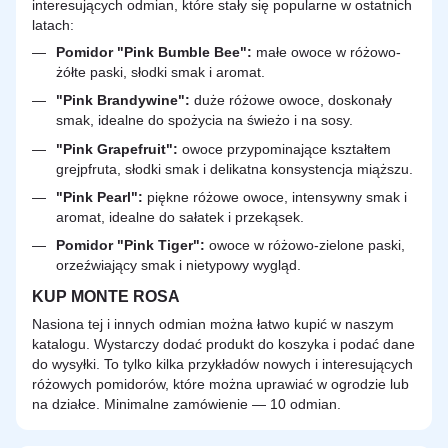
interesujących odmian, które stały się popularne w ostatnich
latach:
Pomidor "Pink Bumble Bee":
małe owoce w różowo-
żółte paski, słodki smak i aromat.
"Pink Brandywine":
duże różowe owoce, doskonały
smak, idealne do spożycia na świeżo i na sosy.
"Pink Grapefruit":
owoce przypominające kształtem
grejpfruta, słodki smak i delikatna konsystencja miąższu.
"Pink Pearl":
piękne różowe owoce, intensywny smak i
aromat, idealne do sałatek i przekąsek.
Pomidor "Pink Tiger":
owoce w różowo-zielone paski,
orzeźwiający smak i nietypowy wygląd.
KUP MONTE ROSA
Nasiona tej i innych odmian można łatwo kupić w naszym
katalogu. Wystarczy dodać produkt do koszyka i podać dane
do wysyłki. To tylko kilka przykładów nowych i interesujących
różowych pomidorów, które można uprawiać w ogrodzie lub
na działce. Minimalne zamówienie — 10 odmian.