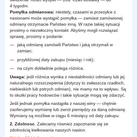
4 tygodni.
Pomyłka odmianowa:
niestety, czasami w przesyłce z
nasionami może wystąpić pomyłka — zamiast zamówionej
odmiany otrzymacie Państwo inną. W razie takiej sytuacji
prosimy o niezwłoczny kontakt. Abyśmy mogli rozwiązać
sprawę, prosimy o podanie:
jaką odmianę zamówili Państwo i jaką otrzymali w
zamian;
przybliżonej daty zakupu (miesiąc i rok);
na czym dokładnie polega różnica.
Uwaga:
jeśli różnica wynika z niestabilności odmiany lub jej
naturalnego rozszczepienia (dotyczy to zwłaszcza rzadkich,
niebieskich lub pstrych odmian), nie mamy na to wpływu. Są
to skutki pracy hodowców i takie sytuacje mogą się zdarzyć.
Jeśli jednak pomyłka nastąpiła z naszej winy — chętnie
zaoferujemy wymianę lub zwrot pieniędzy za daną odmianę.
Wymiany są możliwe w ciągu 6 miesięcy od daty zakupu.
2.
Zdolnosc
. Zalecamy również zapoznanie się ze
zdolnością kiełkowania naszych nasion.