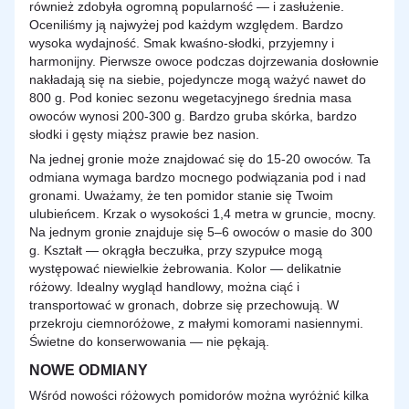
również zdobyła ogromną popularność — i zasłużenie.
Oceniliśmy ją najwyżej pod każdym względem. Bardzo
wysoka wydajność. Smak kwaśno-słodki, przyjemny i
harmonijny. Pierwsze owoce podczas dojrzewania dosłownie
nakładają się na siebie, pojedyncze mogą ważyć nawet do
800 g. Pod koniec sezonu wegetacyjnego średnia masa
owoców wynosi 200-300 g. Bardzo gruba skórka, bardzo
słodki i gęsty miąższ prawie bez nasion.
Na jednej gronie może znajdować się do 15-20 owoców. Ta
odmiana wymaga bardzo mocnego podwiązania pod i nad
gronami. Uważamy, że ten pomidor stanie się Twoim
ulubieńcem. Krzak o wysokości 1,4 metra w gruncie, mocny.
Na jednym gronie znajduje się 5–6 owoców o masie do 300
g. Kształt — okrągła beczułka, przy szypułce mogą
występować niewielkie żebrowania. Kolor — delikatnie
różowy. Idealny wygląd handlowy, można ciąć i
transportować w gronach, dobrze się przechowują. W
przekroju ciemnoróżowe, z małymi komorami nasiennymi.
Świetne do konserwowania — nie pękają.
NOWE ODMIANY
Wśród nowości różowych pomidorów można wyróżnić kilka