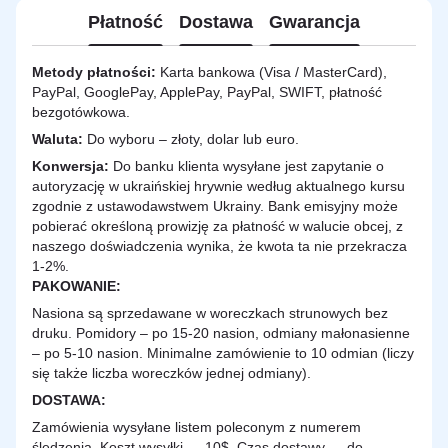
Płatność
Dostawa
Gwarancja
Metody płatności:
Karta bankowa (Visa / MasterCard),
PayPal, GooglePay, ApplePay, PayPal, SWIFT, płatność
bezgotówkowa.
Waluta:
Do wyboru – złoty, dolar lub euro.
Konwersja:
Do banku klienta wysyłane jest zapytanie o
autoryzację w ukraińskiej hrywnie według aktualnego kursu
zgodnie z ustawodawstwem Ukrainy. Bank emisyjny może
pobierać określoną prowizję za płatność w walucie obcej, z
naszego doświadczenia wynika, że kwota ta nie przekracza
1-2%.
PAKOWANIE:
Nasiona są sprzedawane w woreczkach strunowych bez
druku. Pomidory – po 15-20 nasion, odmiany małonasienne
– po 5-10 nasion. Minimalne zamówienie to 10 odmian (liczy
się także liczba woreczków jednej odmiany).
DOSTAWA
:
Zamówienia wysyłane listem poleconym z numerem
śledzenia. Koszt wysyłki — 10$. Czas dostawy — do