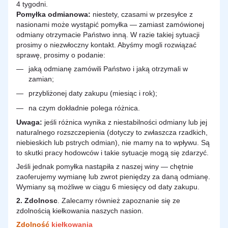
4 tygodni.
Pomyłka odmianowa:
niestety, czasami w przesyłce z
nasionami może wystąpić pomyłka — zamiast zamówionej
odmiany otrzymacie Państwo inną. W razie takiej sytuacji
prosimy o niezwłoczny kontakt. Abyśmy mogli rozwiązać
sprawę, prosimy o podanie:
jaką odmianę zamówili Państwo i jaką otrzymali w
zamian;
przybliżonej daty zakupu (miesiąc i rok);
na czym dokładnie polega różnica.
Uwaga:
jeśli różnica wynika z niestabilności odmiany lub jej
naturalnego rozszczepienia (dotyczy to zwłaszcza rzadkich,
niebieskich lub pstrych odmian), nie mamy na to wpływu. Są
to skutki pracy hodowców i takie sytuacje mogą się zdarzyć.
Jeśli jednak pomyłka nastąpiła z naszej winy — chętnie
zaoferujemy wymianę lub zwrot pieniędzy za daną odmianę.
Wymiany są możliwe w ciągu 6 miesięcy od daty zakupu.
2.
Zdolnosc
. Zalecamy również zapoznanie się ze
zdolnością kiełkowania naszych nasion.
Zdolność
kiełkowania