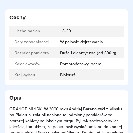
Cechy
Liczba nasion
15-20
Daty zapadalności
W połowie dojrzewania
Rozmiar pomidora
Duże i gigantyczne (od 500 g)
Kolor owoców
Pomarańczowy, ochra
Kraj wyboru
Białoruś
Opis
ORANGE MINSK. W 2006 roku Andriej Baranowski z Mińska
na Białorusi zakupił nasiona tej odmiany pomidorów od
starszej kobiety na lokalnym targu. Był tak zachwycony ich
jakością i smakiem, że postanowił wysłać nasiona do znanej
amerykańskiej firmy nasiennej Victory Seeds, gdzie odmiana