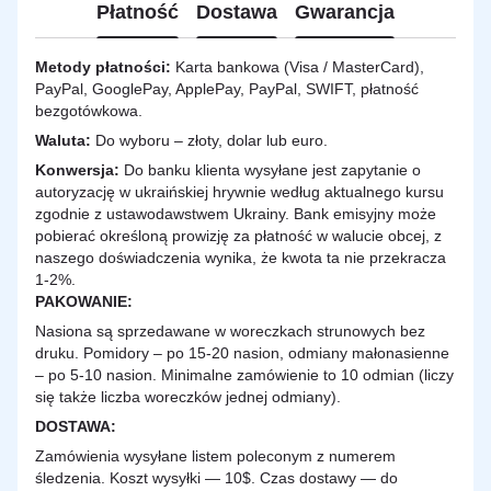
Płatność
Dostawa
Gwarancja
Metody płatności:
Karta bankowa (Visa / MasterCard),
PayPal, GooglePay, ApplePay, PayPal, SWIFT, płatność
bezgotówkowa.
Waluta:
Do wyboru – złoty, dolar lub euro.
Konwersja:
Do banku klienta wysyłane jest zapytanie o
autoryzację w ukraińskiej hrywnie według aktualnego kursu
zgodnie z ustawodawstwem Ukrainy. Bank emisyjny może
pobierać określoną prowizję za płatność w walucie obcej, z
naszego doświadczenia wynika, że kwota ta nie przekracza
1-2%.
PAKOWANIE:
Nasiona są sprzedawane w woreczkach strunowych bez
druku. Pomidory – po 15-20 nasion, odmiany małonasienne
– po 5-10 nasion. Minimalne zamówienie to 10 odmian (liczy
się także liczba woreczków jednej odmiany).
DOSTAWA
:
Zamówienia wysyłane listem poleconym z numerem
śledzenia. Koszt wysyłki — 10$. Czas dostawy — do