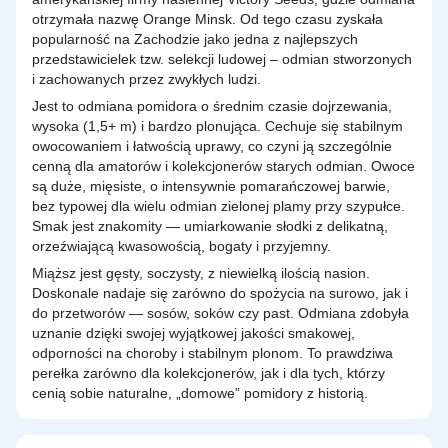
otrzymała nazwę Orange Minsk. Od tego czasu zyskała
popularność na Zachodzie jako jedna z najlepszych
przedstawicielek tzw. selekcji ludowej – odmian stworzonych
i zachowanych przez zwykłych ludzi.
Jest to odmiana pomidora o średnim czasie dojrzewania,
wysoka (1,5+ m) i bardzo plonująca. Cechuje się stabilnym
owocowaniem i łatwością uprawy, co czyni ją szczególnie
cenną dla amatorów i kolekcjonerów starych odmian. Owoce
są duże, mięsiste, o intensywnie pomarańczowej barwie,
bez typowej dla wielu odmian zielonej plamy przy szypułce.
Smak jest znakomity — umiarkowanie słodki z delikatną,
orzeźwiającą kwasowością, bogaty i przyjemny.
Miąższ jest gęsty, soczysty, z niewielką ilością nasion.
Doskonale nadaje się zarówno do spożycia na surowo, jak i
do przetworów — sosów, soków czy past. Odmiana zdobyła
uznanie dzięki swojej wyjątkowej jakości smakowej,
odporności na choroby i stabilnym plonom. To prawdziwa
perełka zarówno dla kolekcjonerów, jak i dla tych, którzy
cenią sobie naturalne, „domowe” pomidory z historią.