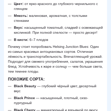
Цвет:
от ярко-красного до глубокого чернильного с
глянцем
Мякоть:
малиновая, ароматная, с толстыми
стенками
Вкус:
насыщенный томатный, сладкий с освежающей
кислинкой. При полной спелости — просто десерт!
В кисти:
6–7 плодов
Почему стоит попробовать Helsing Junction Blues: Один
из самых красивых антоциановых сортов. Отличная
лёжкость и транспортабельность. Впечатляющий урожай.
Подходит для свежего употребления, салатов, украшения
блюд. Устойчивость к жаре и солнцу — чем больше света,
тем темнее плоды.
ПОХОЖИЕ СОРТА:
Black Beauty
— глубокий чёрный цвет, десертный
вкус
Black Prince
— насыщенный, плотный, сизо-
пурпурный
Black Cherry
— миниатюрный и взрывной по вкусу