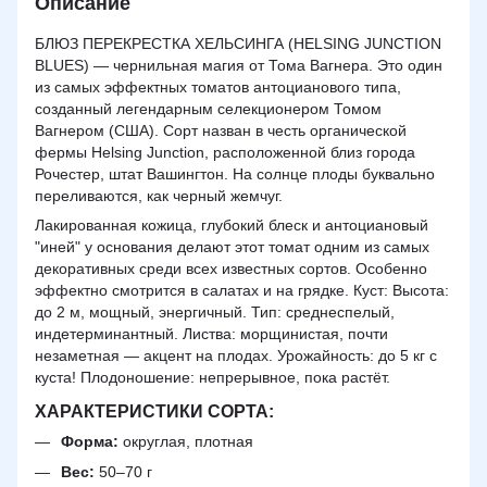
Описание
БЛЮЗ ПЕРЕКРЕСТКА ХЕЛЬСИНГА (HELSING JUNCTION
BLUES) — чернильная магия от Тома Вагнера. Это один
из самых эффектных томатов антоцианового типа,
созданный легендарным селекционером Томом
Вагнером
(США). Сорт назван в честь органической
фермы Helsing Junction, расположенной близ города
Рочестер, штат Вашингтон. На солнце плоды буквально
переливаются, как черный жемчуг.
Лакированная кожица, глубокий блеск и антоциановый
"иней" у основания делают этот томат одним из самых
декоративных среди всех известных сортов. Особенно
эффектно смотрится в салатах и на грядке. Куст: Высота:
до 2 м, мощный, энергичный. Тип: среднеспелый,
индетерминантный. Листва: морщинистая, почти
незаметная — акцент на плодах. Урожайность: до 5 кг с
куста! Плодоношение: непрерывное, пока растёт.
ХАРАКТЕРИСТИКИ СОРТА:
Форма:
округлая, плотная
Вес:
50–70 г