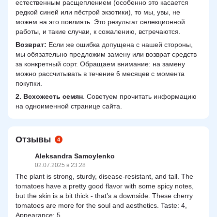
естественным расщеплением (особенно это касается
редкой синей или пёстрой экзотики), то мы, увы, не
можем на это повлиять. Это результат селекционной
работы, и такие случаи, к сожалению, встречаются.
Возврат:
Если же ошибка допущена с нашей стороны,
мы обязательно предложим замену или возврат средств
за конкретный сорт. Обращаем внимание: на замену
можно рассчитывать в течение 6 месяцев с момента
покупки.
2.
Всхожесть семян
. Советуем прочитать информацию
на одноименной странице сайта.
Отзывы
4
Aleksandra Samoylenko
02.07.2025 в 23:28
The plant is strong, sturdy, disease-resistant, and tall. The
tomatoes have a pretty good flavor with some spicy notes,
but the skin is a bit thick - that’s a downside. These cherry
tomatoes are more for the soul and aesthetics. Taste: 4,
Appearance: 5.