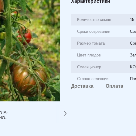
Характеристики
Количество семян
15
Сроки созревания
Ср
Размер томата
Сре
Цвет плодов
Зе
Селекционер
KO
Страна селекции
По
Доставка
Оплата