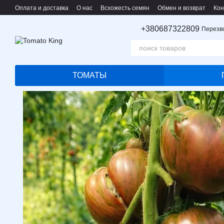
Перейти к основному контенту
Оплата и доставка
О нас
Всхожесть семян
Обмен и возврат
Кон
Пользовательское соглашение
+380687322809
Перезв
ТОМАТЫ