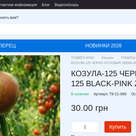
тактная информация
Блог
Видеообзоры
онить вам?
ПЕРЕЦ
НОВИНКИ 2026
TOMATO KING
Каталог
ТОМАТЫ
КОЗУЛА-125 ЧЕРНО-РОЗОВАЯ ЗЕБРА (K
КОЗУЛА-125 ЧЕ
125 BLACK-PINK
В наличии
Артикул: T9-21-990
Ос
30.00 грн
Купить