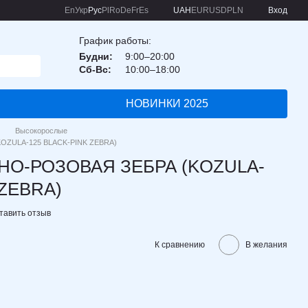
En
Укр
Рус
Pl
Ro
De
Fr
Es
UAH
EUR
USD
PLN
Вход
График работы:
Будни:
9:00–20:00
Сб-Вс:
10:00–18:00
НОВИНКИ 2025
Высокорослые
OZULA-125 BLACK-PINK ZEBRA)
РНО-РОЗОВАЯ ЗЕБРА (KOZULA-
 ZEBRA)
тавить отзыв
К сравнению
В желания