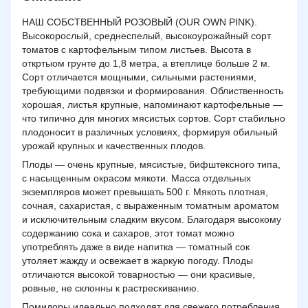
НАШ СОБСТВЕННЫЙ РОЗОВЫЙ (OUR OWN PINK).
Высокорослый, среднеспелый, высокоурожайный сорт
томатов с картофельным типом листьев. Высота в
откртыом грунте до 1,8 метра, а втеплице больше 2 м.
Сорт отличается мощными, сильными растениями,
требующими подвязки и формирования. Облиственность
хорошая, листья крупные, напоминают картофельные —
что типично для многих мясистых сортов. Сорт стабильно
плодоносит в различных условиях, формируя обильный
урожай крупных и качественных плодов.
Плоды — очень крупные, мясистые, бифштексного типа,
с насыщенным окрасом мякоти. Масса отдельных
экземпляров может превышать 500 г. Мякоть плотная,
сочная, сахаристая, с выраженным томатным ароматом
и исключительным сладким вкусом. Благодаря высокому
содержанию сока и сахаров, этот томат можно
употреблять даже в виде напитка — томатный сок
утоляет жажду и освежает в жаркую погоду. Плоды
отличаются высокой товарностью — они красивые,
ровные, не склонны к растрескиванию.
Помидоры идеально подходят для свежего потребления,