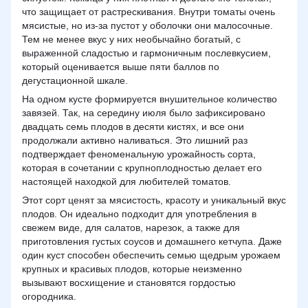
что защищает от растрескивания. Внутри томаты очень
мясистые, но из-за пустот у оболочки они малосочные.
Тем не менее вкус у них необычайно богатый, с
выраженной сладостью и гармоничным послевкусием,
который оценивается выше пяти баллов по
дегустационной шкале.
На одном кусте формируется внушительное количество
завязей. Так, на середину июля было зафиксировано
двадцать семь плодов в десяти кистях, и все они
продолжали активно наливаться. Это лишний раз
подтверждает феноменальную урожайность сорта,
которая в сочетании с крупноплодностью делает его
настоящей находкой для любителей томатов.
Этот сорт ценят за мясистость, красоту и уникальный вкус
плодов. Он идеально подходит для употребления в
свежем виде, для салатов, нарезок, а также для
приготовления густых соусов и домашнего кетчупа. Даже
один куст способен обеспечить семью щедрым урожаем
крупных и красивых плодов, которые неизменно
вызывают восхищение и становятся гордостью
огородника.