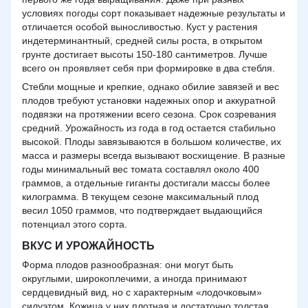
условиях погоды сорт показывает надежные результаты и
отличается особой выносливостью. Куст у растения
индетерминантный, средней силы роста, в открытом
грунте достигает высоты 150-180 сантиметров. Лучше
всего он проявляет себя при формировке в два стебля.
Стебли мощные и крепкие, однако обилие завязей и вес
плодов требуют установки надежных опор и аккуратной
подвязки на протяжении всего сезона. Срок созревания
средний. Урожайность из года в год остается стабильно
высокой. Плоды завязываются в большом количестве, их
масса и размеры всегда вызывают восхищение. В разные
годы минимальный вес томата составлял около 400
граммов, а отдельные гиганты достигали массы более
килограмма. В текущем сезоне максимальный плод
весил 1050 граммов, что подтверждает выдающийся
потенциал этого сорта.
ВКУС И УРОЖАЙНОСТЬ
Форма плодов разнообразная: они могут быть
округлыми, широкоплечими, а иногда принимают
сердцевидный вид, но с характерным «лодочковым»
силуэтом. Кожица у них плотная и достаточно толстая,