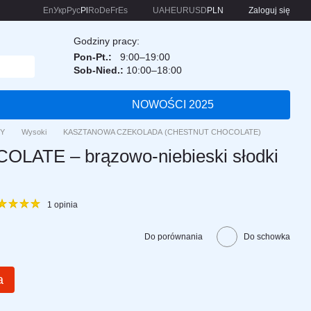
En
Укр
Рус
Pl
Ro
De
Fr
Es
UAH
EUR
USD
PLN
Zaloguj się
Godziny pracy:
Pon-Pt.:
9:00–19:00
Sob-Nied.:
10:00–18:00
NOWOŚCI 2025
Y
Wysoki
KASZTANOWA CZEKOLADA (CHESTNUT CHOCOLATE)
ATE – brązowo-niebieski słodki
1 opinia
Do porównania
Do schowka
a