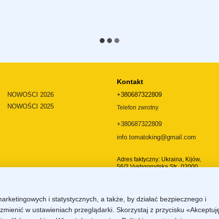
Kontakt
NOWOŚCI 2026
+380687322809
NOWOŚCI 2025
Telefon zwrotny
+380687322809
info.tomatoking@gmail.com
Adres faktyczny: Ukraina, Kijów,
56/2 Vyshgorodska Str., 02000
Dojazd
marketingowych i statystycznych, a także, by działać bezpiecznego i
zmienić w ustawieniach przeglądarki. Skorzystaj z przycisku «Akceptuj