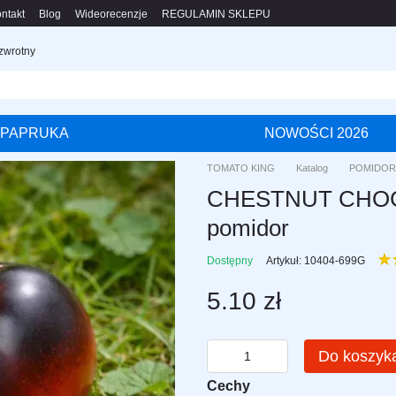
ntakt
Blog
Wideorecenzje
REGULAMIN SKLEPU
 zwrotny
PAPRUKA
NOWOŚCI 2026
TOMATO KING
Katalog
POMIDOR
CHESTNUT CHOCOL
pomidor
Dostępny
Artykuł: 10404-699G
5.10 zł
Do koszyk
Cechy