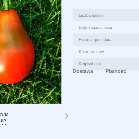
Liczba nasion
Daty zapadalności
Rozmiar pomidora
Kolor owoców
Kraj wyboru
Dostawa
Płatność