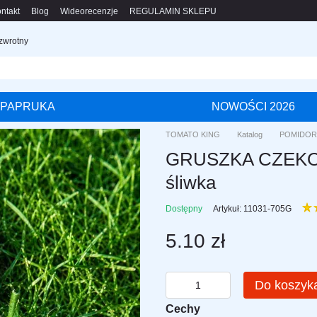
ntakt
Blog
Wideorecenzje
REGULAMIN SKLEPU
 zwrotny
PAPRUKA
NOWOŚCI 2026
TOMATO KING
Katalog
POMIDOR
GRUSZKA CZEKOL
śliwka
Dostępny
Artykuł: 11031-705G
5.10 zł
Do koszyk
Cechy