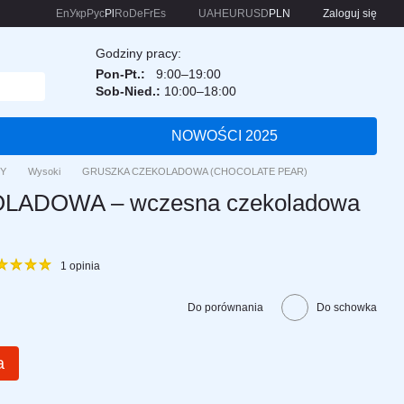
En
Укр
Рус
Pl
Ro
De
Fr
Es
UAH
EUR
USD
PLN
Zaloguj się
Godziny pracy:
Pon-Pt.:
9:00–19:00
Sob-Nied.:
10:00–18:00
NOWOŚCI 2025
Y
Wysoki
GRUSZKA CZEKOLADOWA (CHOCOLATE PEAR)
ADOWA – wczesna czekoladowa
1 opinia
Do porównania
Do schowka
a