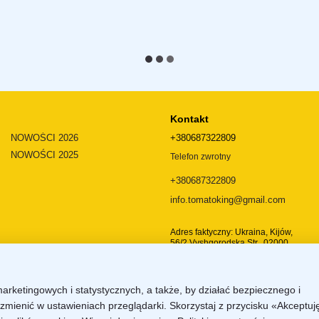
Kontakt
NOWOŚCI 2026
+380687322809
NOWOŚCI 2025
Telefon zwrotny
+380687322809
info.tomatoking@gmail.com
Adres faktyczny: Ukraina, Kijów,
56/2 Vyshgorodska Str., 02000
Dojazd
marketingowych i statystycznych, a także, by działać bezpiecznego i
zmienić w ustawieniach przeglądarki. Skorzystaj z przycisku «Akceptuj