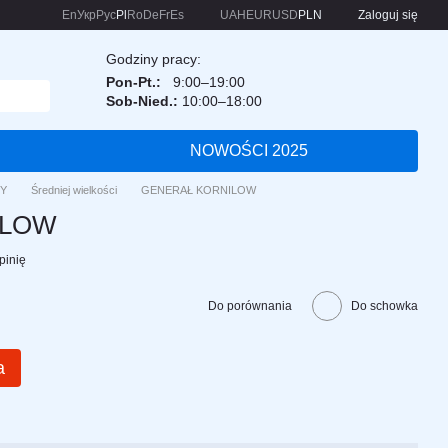
En
Укр
Рус
Pl
Ro
De
Fr
Es
UAH
EUR
USD
PLN
Zaloguj się
Godziny pracy:
Pon-Pt.:
9:00–19:00
Sob-Nied.:
10:00–18:00
NOWOŚCI 2025
Y
Średniej wielkości
GENERAŁ KORNILOW
ILOW
pinię
Do porównania
Do schowka
a