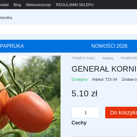
ntakt
Blog
Wideorecenzje
REGULAMIN SKLEPU
 zwrotny
PAPRUKA
NOWOŚCI 2026
TOMATO KING
Katalog
POMIDOR
GENERAŁ KORN
Dostępny
Artykuł: T23-34
Zostaw o
5.10 zł
Do koszyk
Cechy