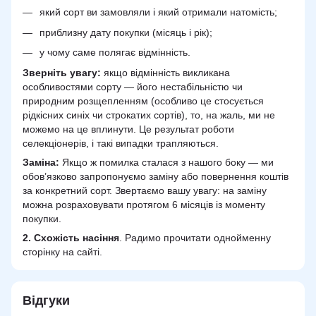
який сорт ви замовляли і який отримали натомість;
приблизну дату покупки (місяць і рік);
у чому саме полягає відмінність.
Зверніть увагу:
якщо відмінність викликана
особливостями сорту — його нестабільністю чи
природним розщепленням (особливо це стосується
рідкісних синіх чи строкатих сортів), то, на жаль, ми не
можемо на це вплинути. Це результат роботи
селекціонерів, і такі випадки трапляються.
Заміна:
Якщо ж помилка сталася з нашого боку — ми
обов’язково запропонуємо заміну або повернення коштів
за конкретний сорт. Звертаємо вашу увагу: на заміну
можна розраховувати протягом 6 місяців із моменту
покупки.
2.
Схожість
насіння
. Радимо прочитати однойменну
сторінку на сайті.
Відгуки