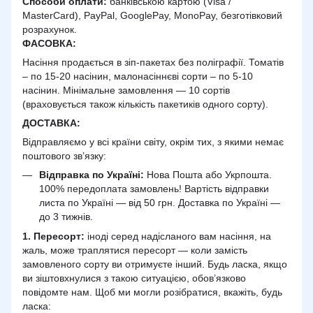
Способи оплати:
банківською картою (Visa /
MasterCard), PayPal, GooglePay, MonoPay, безготівковий
розрахунок.
ФАСОВКА:
Насіння продається в зіп-пакетах без поліграфії. Томатів
– по 15-20 насінин, малонасіннєві сорти – по 5-10
насінин. Мінімальне замовлення — 10 сортів
(враховується також кількість пакетиків одного сорту).
ДОСТАВКА
:
Відправляємо у всі країни світу, окрім тих, з якими немає
поштового зв’язку:
Відправка по Україні:
Нова Пошта або Укрпошта.
100% передоплата замовлень! Вартість відправки
листа по Україні — від 50 грн. Доставка по Україні —
до 3 тижнів.
1. Пересорт:
іноді серед надісланого вам насіння, на
жаль, може траплятися пересорт — коли замість
замовленого сорту ви отримуєте інший. Будь ласка, якщо
ви зіштовхнулися з такою ситуацією, обов’язково
повідомте нам. Щоб ми могли розібратися, вкажіть, будь
ласка: