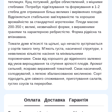
теплицях. Кущ потужний, добре облиствлений, з міцними
стеблами. Потребує підв'язування та формування в 1-2
стебла для отримання більш великих і вирівняних плодів.
Відрізняється стабільною зав'язуваністю та хорошою
врожайністю за стандартної агротехніки. Плоди масою
200-350 г, великі, незвичайної форми, з вираженими
гранями та характерною ребристістю. Форма рідкісна та
впізнавана.
Томати дуже м'ясисті та щільні, що нечасто зустрічається
у сортів такого типу. М'якоть густа, насиченої структури, з
невеликою кількістю насіння та мінімальними
порожнечами. Смак від хорошого до відмінного залежно
від умов вирощування та ступеня зрілості плодів. Аромат
сильний, яскраво виражений томатний. Смак насичений,
солодкуватий, з легкою збалансованою кислинкою. Сорт
підходить для свіжого споживання, приготування салатів,
густих соусів та переробки.
Оплата
Доставка
Гарантія