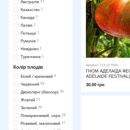
43
Австралія
1
Казахстан
5
Канада
2
Латвія
1
Польща
1
Румунія
1
Невідомо
1
Туреччина
Артикул: T13-12-558G
Колір плодів
ГНОМ АДЕЛАЇДА ФЕ
ADELAIDE FESTIVAL)
4
Білий / кремовий
59
Червоний
30.00 грн
36
Двоколірні (біколор)
51
Жовтий
36
Зелений
29
Помаранчевий, охра
37
Рожевий, малиновий