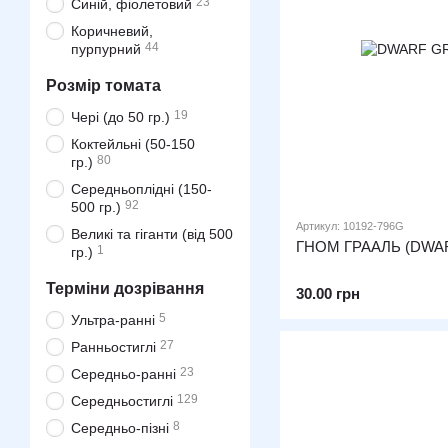
23
Синій, фіолетовий
Коричневий,
44
пурпурний
Розмір томата
19
Чері (до 50 гр.)
Коктейльні (50-150
80
гр.)
Середньоплідні (150-
92
500 гр.)
Артикул: 10192-796G
Великі та гіганти (від 500
ГНОМ ГРААЛЬ (DWAR
1
гр.)
Терміни дозрівання
30.00 грн
5
Ультра-ранні
27
Ранньостиглі
23
Середньо-ранні
129
Середньостиглі
8
Середньо-пізні