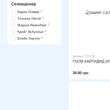
Селекціонер
1
Карен Олівер
1
Татьяна Нагле
2
Марша Айзенберг
4
Крейг ЛеХуллье
6
Блейн Хортон
Артикул: T17-27G
ГНОМ КАЙТИДИД (D
30.00 грн