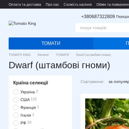
Перейти до основного контенту
Оплата та доставка
Про нас
Схожість насіння
Обмін та повернен
+380687322809
Передз
ТОМАТИ
TOMATO KING
Каталог
ТОМАТИ
Dwarf (штамбові гноми)
Dwarf (штамбові гноми)
Сортування:
за популя
Країна селекції
2
Україна
122
США
1
Франція
1
Італія
10
РФ