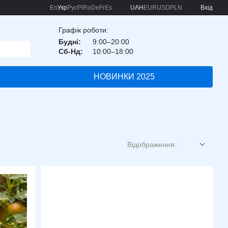
En
Укр
Рус
Pl
Ro
De
Fr
Es
UAH
EUR
USD
PLN
Вхід
Графік роботи:
Будні:
9:00–20:00
Сб-Нд:
10:00–18:00
НОВИНКИ 2025
Відображення: