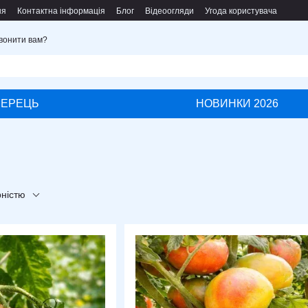
ня
Контактна інформація
Блог
Відеоогляди
Угода користувача
вонити вам?
ПЕРЕЦЬ
НОВИНКИ 2026
рністю