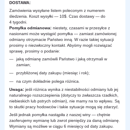
DOSTAWA
:
Zamówienia wysyłane listem poleconym z numerem
śledzenia. Koszt wysyłki — 10$. Czas dostawy — do
4 tygodni.
Pomyłka odmianowa:
niestety, czasami w przesyłce z
nasionami może wystąpić pomyłka — zamiast zamówionej
odmiany otrzymacie Państwo inną. W razie takiej sytuacji
prosimy o niezwłoczny kontakt. Abyśmy mogli rozwiązać
sprawę, prosimy o podanie:
jaką odmianę zamówili Państwo i jaką otrzymali w
zamian;
przybliżonej daty zakupu (miesiąc i rok);
na czym dokładnie polega różnica.
Uwaga:
jeśli różnica wynika z niestabilności odmiany lub jej
naturalnego rozszczepienia (dotyczy to zwłaszcza rzadkich,
niebieskich lub pstrych odmian), nie mamy na to wpływu. Są
to skutki pracy hodowców i takie sytuacje mogą się zdarzyć.
Jeśli jednak pomyłka nastąpiła z naszej winy — chętnie
zaoferujemy wymianę lub zwrot pieniędzy za daną odmianę.
Wymiany są możliwe w ciągu 6 miesięcy od daty zakupu.