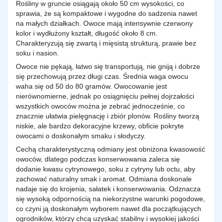
Rośliny w gruncie osiągają około 50 cm wysokości, co
sprawia, że są kompaktowe i wygodne do sadzenia nawet
na małych działkach. Owoce mają intensywnie czerwony
kolor i wydłużony kształt, długość około 8 cm.
Charakteryzują się zwartą i mięsistą strukturą, prawie bez
soku i nasion.
Owoce nie pękają, łatwo się transportują, nie gniją i dobrze
się przechowują przez długi czas. Średnia waga owocu
waha się od 50 do 80 gramów. Owocowanie jest
nierównomierne, jednak po osiągnięciu pełnej dojrzałości
wszystkich owoców można je zebrać jednocześnie, co
znacznie ułatwia pielęgnację i zbiór plonów. Rośliny tworzą
niskie, ale bardzo dekoracyjne krzewy, obficie pokryte
owocami o doskonałym smaku i słodyczy.
Cechą charakterystyczną odmiany jest obniżona kwasowość
owoców, dlatego podczas konserwowania zaleca się
dodanie kwasu cytrynowego, soku z cytryny lub octu, aby
zachować naturalny smak i aromat. Odmiana doskonale
nadaje się do krojenia, sałatek i konserwowania. Odznacza
się wysoką odpornością na niekorzystne warunki pogodowe,
co czyni ją doskonałym wyborem nawet dla początkujących
ogrodników, którzy chcą uzyskać stabilny i wysokiej jakości