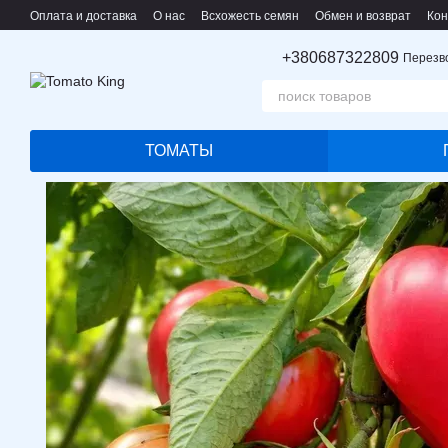
Перейти к основному контенту
Оплата и доставка
О нас
Всхожесть семян
Обмен и возврат
Кон
Пользовательское соглашение
+380687322809
Перезв
ТОМАТЫ