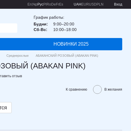
En
Укр
Рус
Pl
Ro
De
Fr
Es
UAH
EUR
USD
PLN
Вход
График работы:
Будни:
9:00–20:00
Сб-Вс:
10:00–18:00
НОВИНКИ 2025
Среднерослые
АБАКАНСКИЙ РОЗОВЫЙ (ABAKAN PINK)
ЗОВЫЙ (ABAKAN PINK)
тавить отзыв
К сравнению
В желания
тся