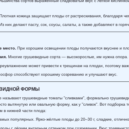
льшинства сортов выраженный сладковатый вкус с лёгкой кислинко
Плотная кожица защищает плоды от растрескивания, благодаря чем
Из них делают пасту, сок, соусы, салаты, а также добавляют в гор
 место.
При хорошем освещении плоды получаются вкуснее и пло
ия.
Многие грушевидные сорта — высокорослые, им нужна опора.
еувлажнение может привести к трещинам на плодах, поэтому важе
осфор способствуют хорошему созреванию и улучшают вкус.
ШЕВИДНОЙ ФОРМЫ
ие называют грушевидные томаты "сливками", формально грушевидн
осто вытянутую или овальную форму, как у "сливок". Вот подборк
 в нижней части плода:
амых популярных. Ярко-жёлтые плоды до 20–30 г, сладкие, отличн
лоды с лёгким янтарным оттенком при созревании. Вкус травянист