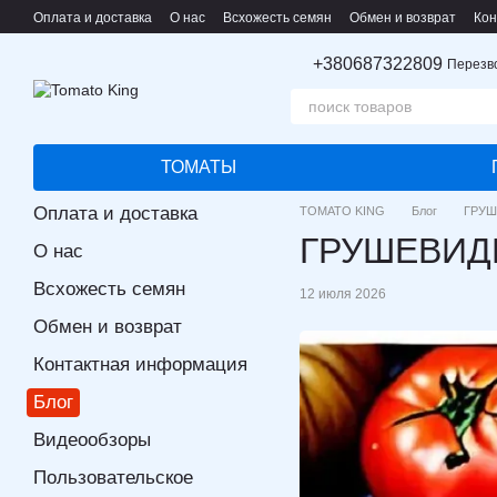
Перейти к основному контенту
Оплата и доставка
О нас
Всхожесть семян
Обмен и возврат
Кон
Пользовательское соглашение
+380687322809
Перезв
ТОМАТЫ
Оплата и доставка
TOMATO KING
Блог
ГРУШ
ГРУШЕВИД
О нас
Всхожесть семян
12 июля 2026
Обмен и возврат
Контактная информация
Блог
Видеообзоры
Пользовательское