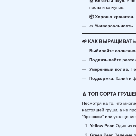
🍯 Богатый вкус.
У бо
пасты и кетчупов.
📦 Хорошо хранятся.
🥗 Универсальность.
🌱 КАК ВЫРАЩИВАТЬ
Выбирайте солнечное
Подвязывайте растен
Умеренный полив.
Пер
Подкормки.
Калий и ф
🍐 ТОП СОРТА ГРУ
Несмотря на то, что мног
настоящей груши, а не пр
"брюшком" или утолщением
Yellow Pear.
Один из с
Green Pear.
Зелёные п