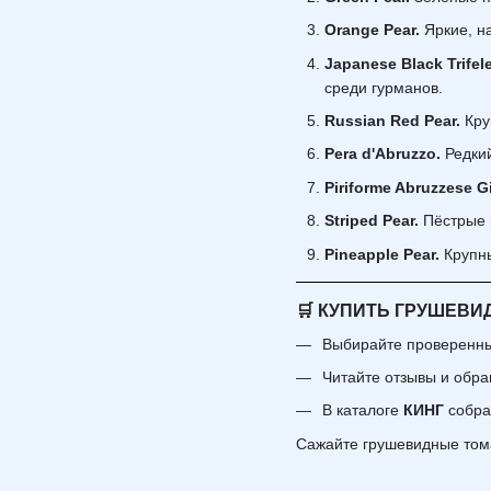
Orange Pear.
Яркие, н
Japanese Black Trifel
среди гурманов.
Russian Red Pear.
Кру
Pera d'Abruzzo.
Редки
Piriforme Abruzzese G
Striped Pear.
Пёстрые 
Pineapple Pear.
Крупн
🛒 КУПИТЬ ГРУШЕВИ
Выбирайте проверенных
Читайте отзывы и обра
В каталоге
КИНГ
собран
Сажайте грушевидные томат