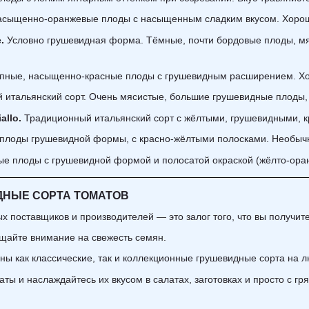
асыщенно-оранжевые плоды с насыщенным сладким вкусом. Хорош
e.
Условно грушевидная форма. Тёмные, почти бордовые плоды, мя
пные, насыщенно-красные плоды с грушевидным расширением. Хор
й итальянский сорт. Очень мясистые, большие грушевидные плоды, 
iallo.
Традиционный итальянский сорт с жёлтыми, грушевидными, 
плоды грушевидной формы, с красно-жёлтыми полосками. Необыч
ые плоды с грушевидной формой и полосатой окраской (жёлто-оран
ДНЫЕ СОРТА ТОМАТОВ
 поставщиков и производителей — это залог того, что вы получите 
щайте внимание на свежесть семян.
ы как классические, так и коллекционные грушевидные сорта на л
ы и наслаждайтесь их вкусом в салатах, заготовках и просто с гря