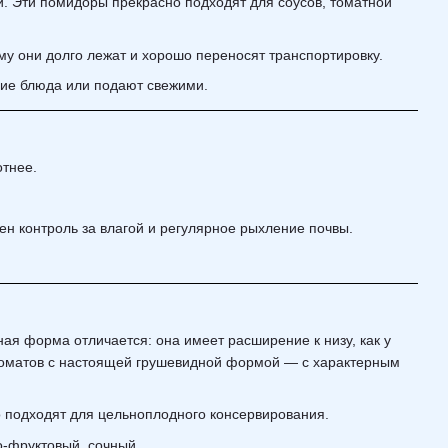
й. Эти помидоры прекрасно подходят для соусов, томатной
у они долго лежат и хорошо переносят транспортировку.
ячие блюда или подают свежими.
тнее.
н контроль за влагой и регулярное рыхление почвы.
ая форма отличается: она имеет расширение к низу, как у
а томатов с настоящей грушевидной формой — с характерным
о подходят для цельноплодного консервирования.
о-фруктовый, сочный.