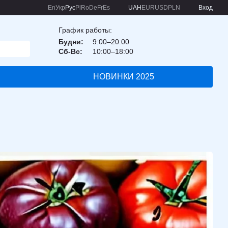
En
Укр
Рус
Pl
Ro
De
Fr
Es
UAH
EUR
USD
PLN
Вход
График работы:
Будни:
9:00–20:00
Сб-Вс:
10:00–18:00
НОВИНКИ 2025