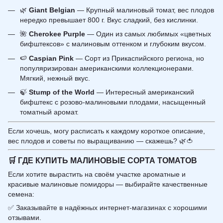
🌿
Giant Belgian
— Крупный малиновый томат, вес плодов
нередко превышает 800 г. Вкус сладкий, без кислинки.
🌺
Cherokee Purple
— Один из самых любимых «цветных
бифштексов» с малиновым оттенком и глубоким вкусом.
🍉
Caspian Pink
— Сорт из Прикаспийского региона, но
популяризирован американскими коллекционерами.
Мягкий, нежный вкус.
🍃
Stump of the World
— Интересный американский
бифштекс с розово-малиновыми плодами, насыщенный
томатный аромат.
Если хочешь, могу расписать к каждому короткое описание,
вес плодов и советы по выращиванию — скажешь? 🌿🍅
🛒
ГДЕ КУПИТЬ МАЛИНОВЫЕ СОРТА ТОМАТОВ
Если хотите вырастить на своём участке ароматные и
красивые малиновые помидоры — выбирайте качественные
семена:
✅ Заказывайте в надёжных интернет-магазинах с хорошими
отзывами.