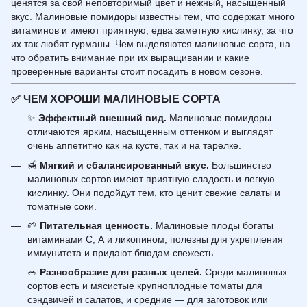
ценятся за свой неповторимый цвет и нежный, насыщенный
вкус. Малиновые помидоры известны тем, что содержат много
витаминов
и имеют приятную, едва заметную кислинку, за что
их так любят гурманы. Чем выделяются малиновые сорта, на
что обратить внимание при их выращивании и какие
проверенные варианты стоит посадить в новом сезоне.
✅
ЧЕМ ХОРОШИ МАЛИНОВЫЕ СОРТА
✨
Эффектный внешний вид.
Малиновые помидоры
отличаются ярким, насыщенным оттенком и выглядят
очень аппетитно как на кусте, так и на тарелке.
🍯
Мягкий и сбалансированный вкус.
Большинство
малиновых сортов имеют приятную сладость и легкую
кислинку. Они подойдут тем, кто ценит свежие салаты и
томатные соки.
🌱
Питательная ценность.
Малиновые плоды богаты
витаминами С, А и ликопином, полезны для укрепления
иммунитета и придают блюдам свежесть.
🥗
Разнообразие для разных целей.
Среди малиновых
сортов есть и мясистые крупноплодные томаты для
сэндвичей и салатов, и средние — для заготовок или