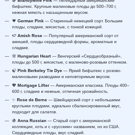
🍇
Brandywine Pink
— Легендарный американский
бифштекс. Крупные малиновые плоды до 500–700 г,
нежная мякоть с насыщенным вкусом.
💗
German Pink
— Старинный немецкий сорт. Большие
плоды, сладкие, мясистые, с тонкой кожицей.
🍉
Amish Rose
— Популярный американский сорт от
амишей, плоды сердцевидной формы, ароматные и
сладкие.
🌸
Hungarian Heart
— Венгерский «Сердцеобразный»,
плоды до 500 г, мясистые, с малиново-розовым оттенком.
🍃
Pink Berkeley Tie Dye
— Яркий бифштекс с розово-
малиновыми разводами и неповторимым вкусом.
💖
Mortgage Lifter
— Американская классика. Плоды 400–
600 г, сладкие и нежные, отличная урожайность.
✨
Rose de Berne
— Швейцарский сорт с небольшими
круглыми плодами, идеально сбалансированный вкус,
подходит для салатов.
🍇
Anna Russian
— Старый сорт с американской
коллекции, хоть и с «русским» названием, но из США.
Сердцевидные плоды, вкус сладкий.