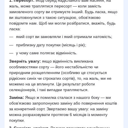
1. Пересорт:
іноді серед надісланого вам насіння, на
жаль, може траплятися пересорт — коли замість
замовленого сорту ви отримуєте інший. Будь ласка, якщо
ви зіштовхнулися з такою ситуацією, обов’язково
повідомте нам. Щоб ми могли розібратися, вкажіть, будь
ласка:
який сорт ви замовляли і який отримали натомість;
приблизну дату покупки (місяць і рік);
у чому саме полягає відмінність.
Зверніть увагу:
якщо відмінність викликана
особливостями сорту — його нестабільністю чи
природним розщепленням (особливо це стосується
рідкісних синіх чи строкатих сортів), то, на жаль, ми не
можемо на це вплинути. Це результат роботи
селекціонерів, і такі випадки трапляються.
Заміна:
Якщо ж помилка сталася з нашого боку — ми
обов’язково запропонуємо заміну або повернення коштів
за конкретний сорт. Звертаємо вашу увагу: на заміну
можна розраховувати протягом 6 місяців із моменту
покупки.
2.
Схожість
насіння
. Радимо прочитати однойменну