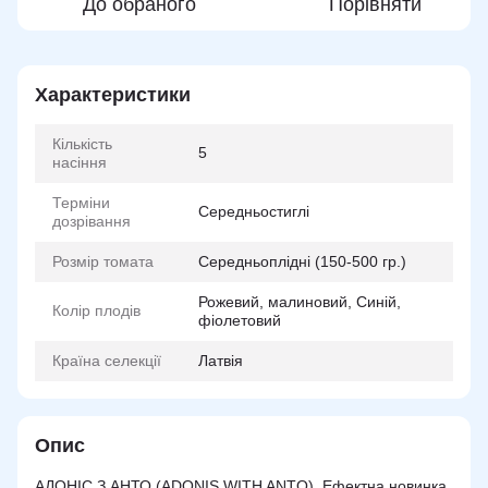
До обраного
Порівняти
Характеристики
Кількість
5
насіння
Терміни
Середньостиглі
дозрівання
Розмір томата
Середньоплідні (150-500 гр.)
Рожевий, малиновий, Синій,
Колір плодів
фіолетовий
Країна селекції
Латвія
Опис
АДОНІС З АНТО (ADONIS WITH ANTO). Ефектна новинка