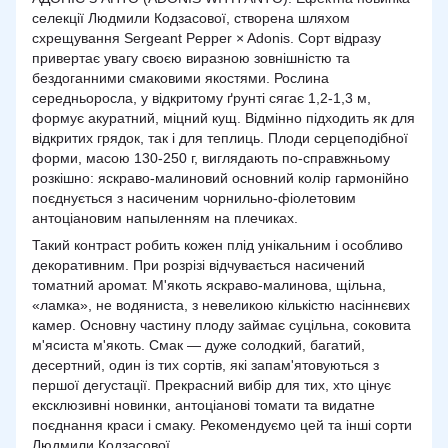
селекції Людмили Кодзасової, створена шляхом
схрещування Sergeant Pepper × Adonis. Сорт відразу
привертає увагу своєю виразною зовнішністю та
бездоганними смаковими якостями. Рослина
середньоросла, у відкритому ґрунті сягає 1,2-1,3 м,
формує акуратний, міцний кущ. Відмінно підходить як для
відкритих грядок, так і для теплиць. Плоди серцеподібної
форми, масою 130-250 г, виглядають по-справжньому
розкішно: яскраво-малиновий основний колір гармонійно
поєднується з насиченим чорнильно-фіолетовим
антоціановим напыленням на плечиках.
Такий контраст робить кожен плід унікальним і особливо
декоративним. При розрізі відчувається насичений
томатний аромат. М'якоть яскраво-малинова, щільна,
«ламка», не водяниста, з невеликою кількістю насіннєвих
камер. Основну частину плоду займає суцільна, соковита
м'ясиста м'якоть. Смак — дуже солодкий, багатий,
десертний, один із тих сортів, які запам'ятовуються з
першої дегустації. Прекрасний вибір для тих, хто цінує
ексклюзивні новинки, антоціанові томати та видатне
поєднання краси і смаку. Рекомендуємо цей та інші сорти
Людмили Кодзасової.