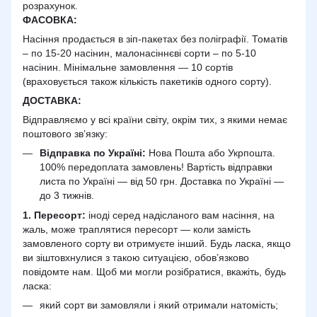
розрахунок.
ФАСОВКА:
Насіння продається в зіп-пакетах без поліграфії. Томатів
– по 15-20 насінин, малонасіннєві сорти – по 5-10
насінин. Мінімальне замовлення — 10 сортів
(враховується також кількість пакетиків одного сорту).
ДОСТАВКА
:
Відправляємо у всі країни світу, окрім тих, з якими немає
поштового зв’язку:
Відправка по Україні:
Нова Пошта або Укрпошта.
100% передоплата замовлень! Вартість відправки
листа по Україні — від 50 грн. Доставка по Україні —
до 3 тижнів.
1. Пересорт:
іноді серед надісланого вам насіння, на
жаль, може траплятися пересорт — коли замість
замовленого сорту ви отримуєте інший. Будь ласка, якщо
ви зіштовхнулися з такою ситуацією, обов’язково
повідомте нам. Щоб ми могли розібратися, вкажіть, будь
ласка:
який сорт ви замовляли і який отримали натомість;