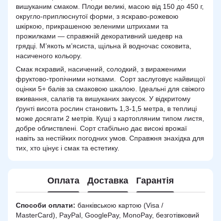
вишуканим смаком. Плоди великі, масою від 150 до 450 г,
округло-приплюснутої форми, з яскраво-рожевою
шкіркою, прикрашеною зеленими штрихами та
прожилками — справжній декоративний шедевр на
грядці. М’якоть м’ясиста, щільна й водночас соковита,
насиченого кольору.
Смак яскравий, насичений, солодкий, з вираженими
фруктово-тропічними нотками. Сорт заслуговує найвищої
оцінки 5+ балів за смаковою шкалою. Ідеальні для свіжого
вживання, салатів та вишуканих закусок. У відкритому
ґрунті висота рослин становить 1,3-1,5 метра, в теплиці
може досягати 2 метрів. Кущі з картопляним типом листя,
добре облиствлені. Сорт стабільно дає високі врожаї
навіть за нестійких погодних умов. Справжня знахідка для
тих, хто цінує і смак та естетику.
Оплата
Доставка
Гарантія
Способи оплати:
банківською картою (Visa /
MasterCard), PayPal, GooglePay, MonoPay, безготівковий